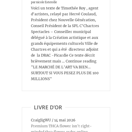
par nicole Esterolle
Voici un texte de Timothée Roy , agent
d’artistes, relayé par Hervé Coulaud,
Président chez Nouvelle Génération,
Conseil Président de la SPL C’Chartres
Spectacles – Conseiller municipal
délégué à la Création artistique et aux
grands équipements culturels Ville de
Chartres et qui a été directeur adjoint
de la DRAC -Picardie Ce texte décrit
brièvement mais … Continue reading
"LE MARCHÉ DE L’ART VA BIEN…
SURTOUT SI VOUS PESEZ PLUS DE 100
MILLIONS"
LIVRE D’OR
CraigligWU
/
14 mai 2026
Premium THCA flower isn't right-
minded thca flower order online