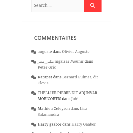
COMMENTAIRES
auguste
dans
Olivier Auguste
مكيزر منير mgaizar Mounir
dans
Peter Gric
Karapet
dans
Bernard Guimet, dit
Clovis
THELLIER PIERRE DIT ADJINVAR
MORICORTIS
dans
Joh’
Mathieu Celeyron
dans
Lisa
Salamandra
Harry gaabor
dans
Harry Gaabor