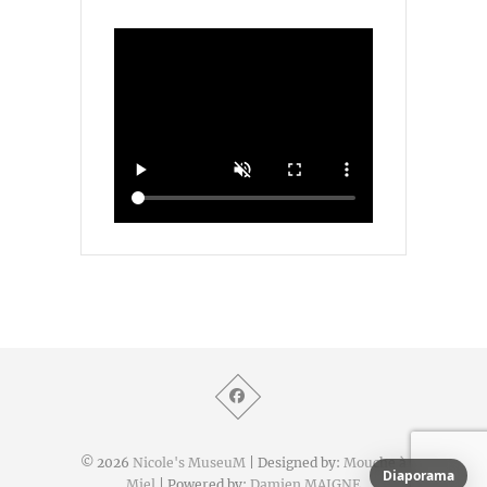
© 2026
Nicole's MuseuM
| Designed by:
Mouche à
Diaporama
Miel
| Powered by:
Damien MAIGNE