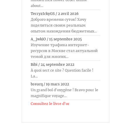
about...
TerryzIckyGS
/
2 avril 2026
Доброго времени суток! Хочу
поделиться своим реальным
опытом нахождения бюджетных...
A_jwkiO
/
15 septembre 2025
Изучение трафика интернет-
ресурсов в Москве стал актуальной
темой для многих...
Bibi
/
24 septembre 2022
À quoi sert ce site ? Question facile !
La...
breucq
/
19 mars 2022
Un grand bol d'oxygène ! Bravo pour le
magnifique voyage...
Consultez le livre d’or