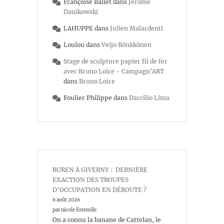
Françoise Ballet
dans
Jérôme
Danikowski
LAHUPPE
dans
Julien Malardenti
Loulou
dans
Veijo Rönkkönen
Stage de sculpture papier fil de fer
avec Bruno Loire - Campagn'ART
dans
Bruno Loire
Foulier Philippe
dans
Darcilio Lima
BUREN À GIVERNY : DERNIÈRE
EXACTION DES TROUPES
D’OCCUPATION EN DÉROUTE ?
6 août 2026
par nicole Esterolle
On a connu la banane de Cattelan, le