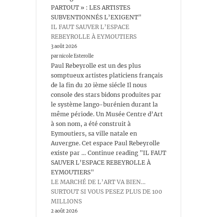
PARTOUT » : LES ARTISTES
SUBVENTIONNÉS L’EXIGENT"
IL FAUT SAUVER L’ESPACE
REBEYROLLE À EYMOUTIERS
3 août 2026
par nicole Esterolle
Paul Rebeyrolle est un des plus
somptueux artistes platiciens français
de la fin du 20 ième siécle Il nous
console des stars bidons produites par
le système lango-burénien durant la
même période. Un Musée Centre d’Art
à son nom, a été construit à
Eymoutiers, sa ville natale en
Auvergne. Cet espace Paul Rebeyrolle
existe par … Continue reading "IL FAUT
SAUVER L’ESPACE REBEYROLLE À
EYMOUTIERS"
LE MARCHÉ DE L’ART VA BIEN…
SURTOUT SI VOUS PESEZ PLUS DE 100
MILLIONS
2 août 2026