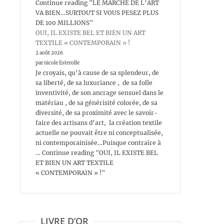
Continue reading "LE MARCHÉ DE L’ART
VA BIEN…SURTOUT SI VOUS PESEZ PLUS
DE 100 MILLIONS"
OUI, IL EXISTE BEL ET BIEN UN ART
TEXTILE « CONTEMPORAIN » !
2 août 2026
par nicole Esterolle
Je croyais, qu’à cause de sa splendeur, de
sa liberté, de sa luxuriance , de sa folle
inventivité, de son ancrage sensuel dans le
matériau , de sa générisité colorée, de sa
diversité, de sa proximité avec le savoir-
faire des artisans d’art, la création textile
actuelle ne pouvait être ni conceptualisée,
ni contemporainisée…Puisque contraire à
… Continue reading "OUI, IL EXISTE BEL
ET BIEN UN ART TEXTILE
« CONTEMPORAIN » !"
LIVRE D’OR