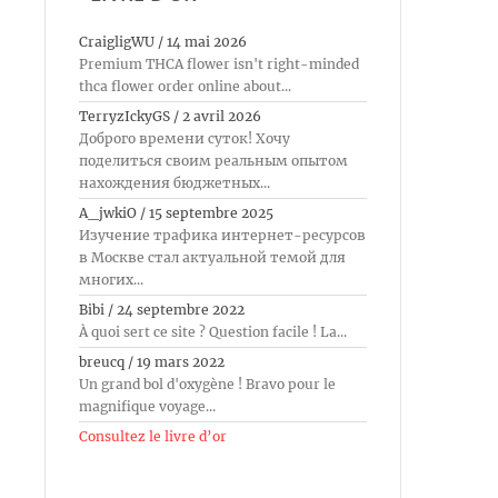
CraigligWU
/
14 mai 2026
Premium THCA flower isn't right-minded
thca flower order online about...
TerryzIckyGS
/
2 avril 2026
Доброго времени суток! Хочу
поделиться своим реальным опытом
нахождения бюджетных...
A_jwkiO
/
15 septembre 2025
Изучение трафика интернет-ресурсов
в Москве стал актуальной темой для
многих...
Bibi
/
24 septembre 2022
À quoi sert ce site ? Question facile ! La...
breucq
/
19 mars 2022
Un grand bol d'oxygène ! Bravo pour le
magnifique voyage...
Consultez le livre d’or