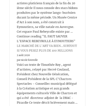
artistes platiciens français de la fin du 20
ième siécle Il nous console des stars bidons
produites par le système lango-burénien
durant la même période. Un Musée Centre
d’Art à son nom, a été construit à
Eymoutiers, sa ville natale en Auvergne.
Cet espace Paul Rebeyrolle existe par …
Continue reading "IL FAUT SAUVER
L’ESPACE REBEYROLLE À EYMOUTIERS"
LE MARCHÉ DE L’ART VA BIEN…SURTOUT
SI VOUS PESEZ PLUS DE 100 MILLIONS
2 août 2026
par nicole Esterolle
Voici un texte de Timothée Roy , agent
d’artistes, relayé par Hervé Coulaud,
Président chez Nouvelle Génération,
Conseil Président de la SPL C’Chartres
Spectacles – Conseiller municipal délégué
à la Création artistique et aux grands
équipements culturels Ville de Chartres et
qui a été directeur adjoint de la DRAC -
Picardie Ce texte décrit brièvement mais …