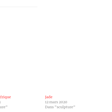
frique
Jade
1
12 mars 2020
ture"
Dans "sculpture"