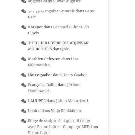
auguste
dans
Olivier Auguste
مكيزر منير mgaizar Mounir
dans
Peter
Gric
Karapet
dans
Bernard Guimet, dit
Clovis
THELLIER PIERRE DIT ADJINVAR
MORICORTIS
dans
Joh’
Mathieu Celeyron
dans
Lisa
Salamandra
Harry gaabor
dans
Harry Gaabor
Françoise Ballet
dans
Jérôme
Danikowski
LAHUPPE
dans
Julien Malardenti
Loulou
dans
Veijo Rönkkönen
Stage de sculpture papier fil de fer
avec Bruno Loire - Campagn'ART
dans
Bruno Loire