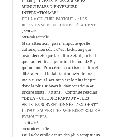
reading "IL EXISTE DES GALERIES
MUNICIPALES D’ENVERGURE
INTERNATIONALE"
DE LA « CULTURE PARTOUT » : LES
ARTISTES SUBVENTIONNÉS L’EXIGENT
3 août 2026
par nicole Esterolle
Mais attention ! pas n’importe quelle
culture, bien sûr… C’est Jack Lang qui
avait décrété que la culture était partout,
que tout était art pour tout le monde Et,
qu’au nom d’un déconstructisme culturel
libérateur, il fallait tout subventionner,
mais surtout l’art sans art le plus inepte
donc le plus subversif, démocratique et
progressiste….50 ans … Continue reading
"DE LA « CULTURE PARTOUT » : LES
ARTISTES SUBVENTIONNÉS L’EXIGENT"
IL FAUT SAUVER L’ESPACE REBEYROLLE À
EYMOUTIERS
3 août 2026
par nicole Esterolle
Paul Rebeyrolle est un des plus somptueux