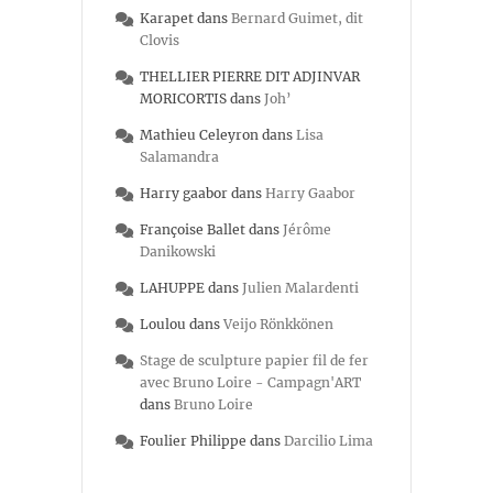
Karapet
dans
Bernard Guimet, dit
Clovis
THELLIER PIERRE DIT ADJINVAR
MORICORTIS
dans
Joh’
Mathieu Celeyron
dans
Lisa
Salamandra
Harry gaabor
dans
Harry Gaabor
Françoise Ballet
dans
Jérôme
Danikowski
LAHUPPE
dans
Julien Malardenti
Loulou
dans
Veijo Rönkkönen
Stage de sculpture papier fil de fer
avec Bruno Loire - Campagn'ART
dans
Bruno Loire
Foulier Philippe
dans
Darcilio Lima