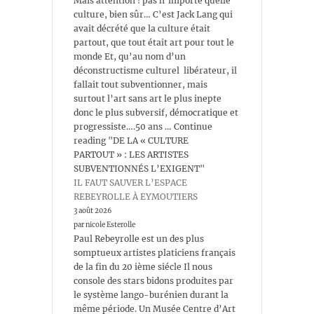
Mais attention ! pas n’importe quelle
culture, bien sûr… C’est Jack Lang qui
avait décrété que la culture était
partout, que tout était art pour tout le
monde Et, qu’au nom d’un
déconstructisme culturel libérateur, il
fallait tout subventionner, mais
surtout l’art sans art le plus inepte
donc le plus subversif, démocratique et
progressiste….50 ans … Continue
reading "DE LA « CULTURE
PARTOUT » : LES ARTISTES
SUBVENTIONNÉS L’EXIGENT"
IL FAUT SAUVER L’ESPACE
REBEYROLLE À EYMOUTIERS
3 août 2026
par nicole Esterolle
Paul Rebeyrolle est un des plus
somptueux artistes platiciens français
de la fin du 20 ième siécle Il nous
console des stars bidons produites par
le système lango-burénien durant la
même période. Un Musée Centre d’Art