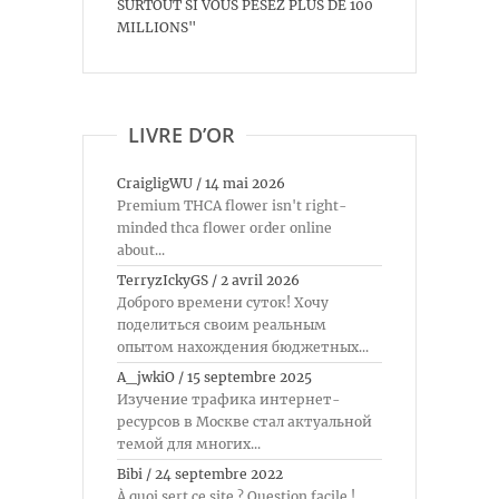
SURTOUT SI VOUS PESEZ PLUS DE 100
MILLIONS"
LIVRE D’OR
CraigligWU
/
14 mai 2026
Premium THCA flower isn't right-
minded thca flower order online
about...
TerryzIckyGS
/
2 avril 2026
Доброго времени суток! Хочу
поделиться своим реальным
опытом нахождения бюджетных...
A_jwkiO
/
15 septembre 2025
Изучение трафика интернет-
ресурсов в Москве стал актуальной
темой для многих...
Bibi
/
24 septembre 2022
À quoi sert ce site ? Question facile !