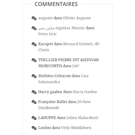
COMMENTAIRES
auguste
dans
Olivier Auguste
مكيزر منير mgaizar Mounir
dans
Peter Gric
Karapet
dans
Bernard Guimet, dit
Clovis
THELLIER PIERRE DIT ADJINVAR
MORICORTIS
dans
Joh’
Mathieu Celeyron
dans
Lisa
Salamandra
Harry gaabor
dans
Harry Gaabor
Françoise Ballet
dans
Jérôme
Danikowski
LAHUPPE
dans
Julien Malardenti
Loulou
dans
Veijo Rönkkönen