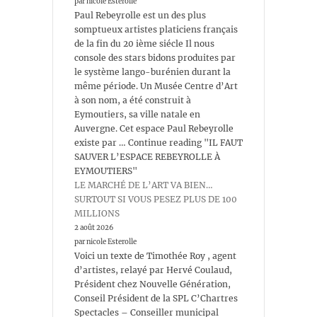
par nicole Esterolle
Paul Rebeyrolle est un des plus
somptueux artistes platiciens français
de la fin du 20 ième siécle Il nous
console des stars bidons produites par
le système lango-burénien durant la
même période. Un Musée Centre d’Art
à son nom, a été construit à
Eymoutiers, sa ville natale en
Auvergne. Cet espace Paul Rebeyrolle
existe par … Continue reading "IL FAUT
SAUVER L’ESPACE REBEYROLLE À
EYMOUTIERS"
LE MARCHÉ DE L’ART VA BIEN…
SURTOUT SI VOUS PESEZ PLUS DE 100
MILLIONS
2 août 2026
par nicole Esterolle
Voici un texte de Timothée Roy , agent
d’artistes, relayé par Hervé Coulaud,
Président chez Nouvelle Génération,
Conseil Président de la SPL C’Chartres
Spectacles – Conseiller municipal