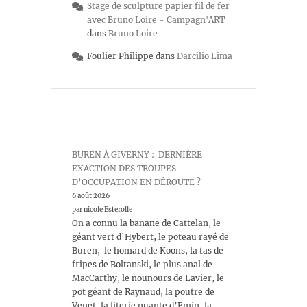
Stage de sculpture papier fil de fer
avec Bruno Loire - Campagn'ART
dans
Bruno Loire
Foulier Philippe
dans
Darcilio Lima
BUREN À GIVERNY : DERNIÈRE
EXACTION DES TROUPES
D’OCCUPATION EN DÉROUTE ?
6 août 2026
par nicole Esterolle
On a connu la banane de Cattelan, le
géant vert d’Hybert, le poteau rayé de
Buren, le homard de Koons, la tas de
fripes de Boltanski, le plus anal de
MacCarthy, le nounours de Lavier, le
pot géant de Raynaud, la poutre de
Venet, la literie puante d’Emin, la