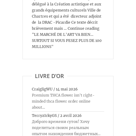
délégué à la Création artistique et aux
grands équipements culturels Ville de
Chartres et qui a été directeur adjoint
de la DRAC -Picardie Ce texte décrit
brièvement mais … Continue reading
"LE MARCHÉ DE L’ART VA BIEN…
SURTOUT SI VOUS PESEZ PLUS DE 100
MILLIONS"
LIVRE D’OR
CraigligWU
/
14 mai 2026
Premium THCA flower isn't right-
minded thca flower order online
about...
TerryzIckyGS
/
2 avril 2026
Доброго времени суток! Хочу
поделиться своим реальным
опытом нахождения бюджетных...