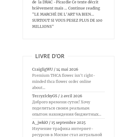
de la DRAC -Picardie Ce texte décrit
brièvement mais … Continue reading
"LE MARCHÉ DE L’ART VA BIEN…
SURTOUT SI VOUS PESEZ PLUS DE 100
MILLIONS"
LIVRE D’OR
CraigligWU
/
14 mai 2026
Premium THCA flower isn't right-
minded thca flower order online
about...
TerryzIckyGS
/
2 avril 2026
Доброго времени суток! Хочу
поделиться своим реальным
опытом нахождения бюджетных...
A_jwkiO
/
15 septembre 2025
Изучение трафика интернет-
ресурсов в Москве стал актуальной