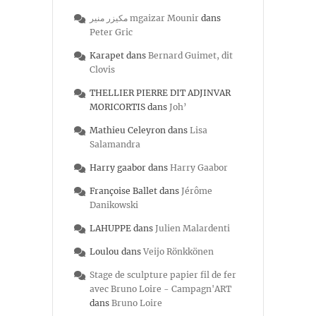
مكيزر منير mgaizar Mounir
dans
Peter Gric
Karapet
dans
Bernard Guimet, dit
Clovis
THELLIER PIERRE DIT ADJINVAR
MORICORTIS
dans
Joh’
Mathieu Celeyron
dans
Lisa
Salamandra
Harry gaabor
dans
Harry Gaabor
Françoise Ballet
dans
Jérôme
Danikowski
LAHUPPE
dans
Julien Malardenti
Loulou
dans
Veijo Rönkkönen
Stage de sculpture papier fil de fer
avec Bruno Loire - Campagn'ART
dans
Bruno Loire