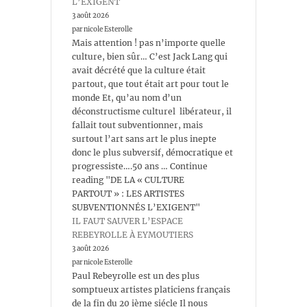
L’EXIGENT
3 août 2026
par nicole Esterolle
Mais attention ! pas n’importe quelle
culture, bien sûr… C’est Jack Lang qui
avait décrété que la culture était
partout, que tout était art pour tout le
monde Et, qu’au nom d’un
déconstructisme culturel libérateur, il
fallait tout subventionner, mais
surtout l’art sans art le plus inepte
donc le plus subversif, démocratique et
progressiste….50 ans … Continue
reading "DE LA « CULTURE
PARTOUT » : LES ARTISTES
SUBVENTIONNÉS L’EXIGENT"
IL FAUT SAUVER L’ESPACE
REBEYROLLE À EYMOUTIERS
3 août 2026
par nicole Esterolle
Paul Rebeyrolle est un des plus
somptueux artistes platiciens français
de la fin du 20 ième siécle Il nous