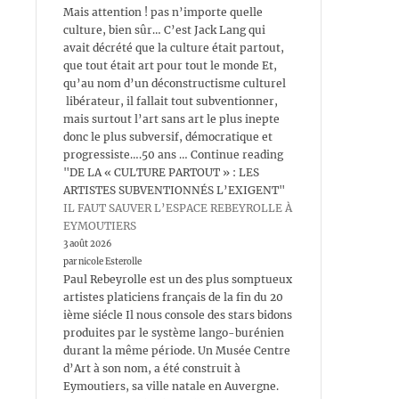
Mais attention ! pas n’importe quelle
culture, bien sûr… C’est Jack Lang qui
avait décrété que la culture était partout,
que tout était art pour tout le monde Et,
qu’au nom d’un déconstructisme culturel
libérateur, il fallait tout subventionner,
mais surtout l’art sans art le plus inepte
donc le plus subversif, démocratique et
progressiste….50 ans … Continue reading
"DE LA « CULTURE PARTOUT » : LES
ARTISTES SUBVENTIONNÉS L’EXIGENT"
IL FAUT SAUVER L’ESPACE REBEYROLLE À
EYMOUTIERS
3 août 2026
par nicole Esterolle
Paul Rebeyrolle est un des plus somptueux
artistes platiciens français de la fin du 20
ième siécle Il nous console des stars bidons
produites par le système lango-burénien
durant la même période. Un Musée Centre
d’Art à son nom, a été construit à
Eymoutiers, sa ville natale en Auvergne.