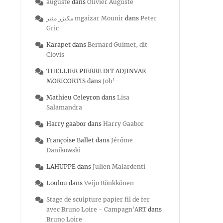
auguste
dans
Olivier Auguste
مكيزر منير mgaizar Mounir
dans
Peter
Gric
Karapet
dans
Bernard Guimet, dit
Clovis
THELLIER PIERRE DIT ADJINVAR
MORICORTIS
dans
Joh’
Mathieu Celeyron
dans
Lisa
Salamandra
Harry gaabor
dans
Harry Gaabor
Françoise Ballet
dans
Jérôme
Danikowski
LAHUPPE
dans
Julien Malardenti
Loulou
dans
Veijo Rönkkönen
Stage de sculpture papier fil de fer
avec Bruno Loire - Campagn'ART
dans
Bruno Loire