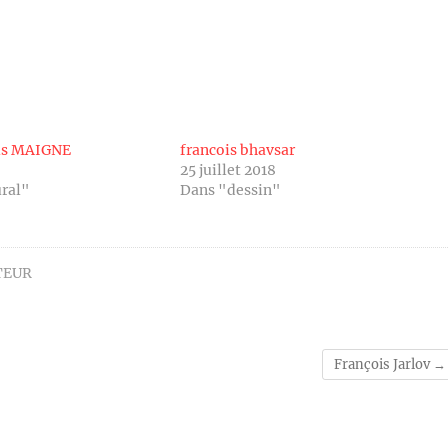
is MAIGNE
francois bhavsar
25 juillet 2018
ural"
Dans "dessin"
TEUR
François Jarlov
→