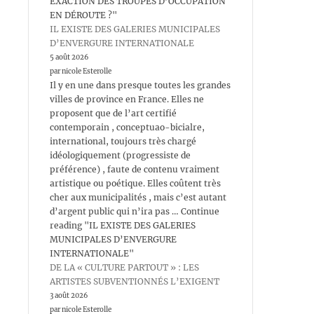
EXACTION DES TROUPES D’OCCUPATION
EN DÉROUTE ?"
IL EXISTE DES GALERIES MUNICIPALES
D’ENVERGURE INTERNATIONALE
5 août 2026
par nicole Esterolle
Il y en une dans presque toutes les grandes
villes de province en France. Elles ne
proposent que de l’art certifié
contemporain , conceptuao-bicialre,
international, toujours très chargé
idéologiquement (progressiste de
préférence) , faute de contenu vraiment
artistique ou poétique. Elles coûtent très
cher aux municipalités , mais c’est autant
d’argent public qui n’ira pas … Continue
reading "IL EXISTE DES GALERIES
MUNICIPALES D’ENVERGURE
INTERNATIONALE"
DE LA « CULTURE PARTOUT » : LES
ARTISTES SUBVENTIONNÉS L’EXIGENT
3 août 2026
par nicole Esterolle