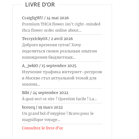
LIVRE D’OR
CraigligWU
/
14 mai 2026
Premium THCA flower isn't right-minded
thca flower order online about...
TerryzIckyGS
/
2 avril 2026
Доброго времени суток! Хочу
поделиться своим реальным опытом
нахождения бюджетных...
A_jwkiO
/
15 septembre 2025
Изучение трафика интернет-ресурсов
в Москве стал актуальной темой для
многих...
Bibi
/
24 septembre 2022
À quoi sert ce site ? Question facile ! La...
breucq
/
19 mars 2022
Un grand bol d'oxygène ! Bravo pour le
magnifique voyage...
Consultez le livre d’or