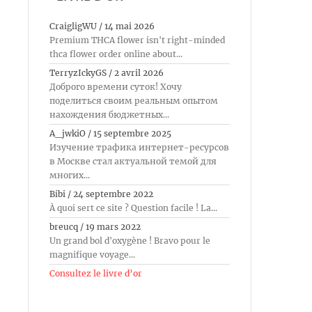
CraigligWU
/
14 mai 2026
Premium THCA flower isn't right-minded
thca flower order online about...
TerryzIckyGS
/
2 avril 2026
Доброго времени суток! Хочу
поделиться своим реальным опытом
нахождения бюджетных...
A_jwkiO
/
15 septembre 2025
Изучение трафика интернет-ресурсов
в Москве стал актуальной темой для
многих...
Bibi
/
24 septembre 2022
À quoi sert ce site ? Question facile ! La...
breucq
/
19 mars 2022
Un grand bol d'oxygène ! Bravo pour le
magnifique voyage...
Consultez le livre d’or