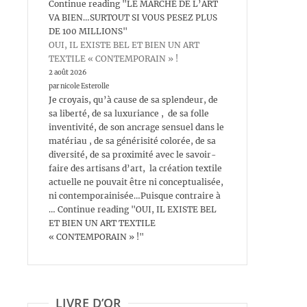
Continue reading "LE MARCHÉ DE L’ART
VA BIEN…SURTOUT SI VOUS PESEZ PLUS
DE 100 MILLIONS"
OUI, IL EXISTE BEL ET BIEN UN ART
TEXTILE « CONTEMPORAIN » !
2 août 2026
par nicole Esterolle
Je croyais, qu’à cause de sa splendeur, de
sa liberté, de sa luxuriance , de sa folle
inventivité, de son ancrage sensuel dans le
matériau , de sa générisité colorée, de sa
diversité, de sa proximité avec le savoir-
faire des artisans d’art, la création textile
actuelle ne pouvait être ni conceptualisée,
ni contemporainisée…Puisque contraire à
… Continue reading "OUI, IL EXISTE BEL
ET BIEN UN ART TEXTILE
« CONTEMPORAIN » !"
LIVRE D’OR