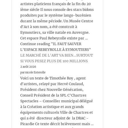
artistes platiciens français de la fin du 20
ième siécle Il nous console des stars bidons
produites par le système lango-burénien
durant la même période. Un Musée Centre
d’Art à son nom, a été construit à
Eymoutiers, sa ville natale en Auvergne.
Cet espace Paul Rebeyrolle existe par …
Continue reading "IL FAUT SAUVER
L’ESPACE REBEYROLLE À EYMOUTIERS"
LE MARCHÉ DE L’ART VA BIEN…SURTOUT
SI VOUS PESEZ PLUS DE 100 MILLIONS
2 août 2026
par nicole Esterolle
Voici un texte de Timothée Roy , agent
d’artistes, relayé par Hervé Coulaud,
Président chez Nouvelle Génération,
Conseil Président de la SPL C’Chartres
Spectacles – Conseiller municipal délégué
à la Création artistique et aux grands
équipements culturels Ville de Chartres et
qui a été directeur adjoint de la DRAC -
Picardie Ce texte décrit brièvement mais …