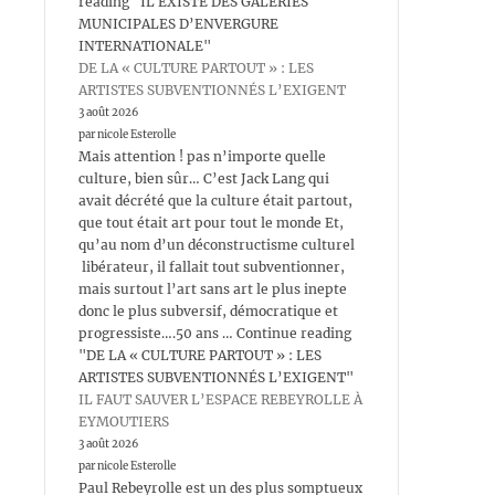
reading "IL EXISTE DES GALERIES
MUNICIPALES D’ENVERGURE
INTERNATIONALE"
DE LA « CULTURE PARTOUT » : LES
ARTISTES SUBVENTIONNÉS L’EXIGENT
3 août 2026
par nicole Esterolle
Mais attention ! pas n’importe quelle
culture, bien sûr… C’est Jack Lang qui
avait décrété que la culture était partout,
que tout était art pour tout le monde Et,
qu’au nom d’un déconstructisme culturel
libérateur, il fallait tout subventionner,
mais surtout l’art sans art le plus inepte
donc le plus subversif, démocratique et
progressiste….50 ans … Continue reading
"DE LA « CULTURE PARTOUT » : LES
ARTISTES SUBVENTIONNÉS L’EXIGENT"
IL FAUT SAUVER L’ESPACE REBEYROLLE À
EYMOUTIERS
3 août 2026
par nicole Esterolle
Paul Rebeyrolle est un des plus somptueux