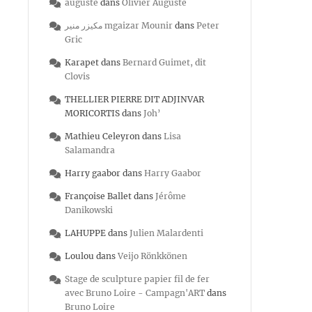
auguste
dans
Olivier Auguste
مكيزر منير mgaizar Mounir
dans
Peter
Gric
Karapet
dans
Bernard Guimet, dit
Clovis
THELLIER PIERRE DIT ADJINVAR
MORICORTIS
dans
Joh’
Mathieu Celeyron
dans
Lisa
Salamandra
Harry gaabor
dans
Harry Gaabor
Françoise Ballet
dans
Jérôme
Danikowski
LAHUPPE
dans
Julien Malardenti
Loulou
dans
Veijo Rönkkönen
Stage de sculpture papier fil de fer
avec Bruno Loire - Campagn'ART
dans
Bruno Loire