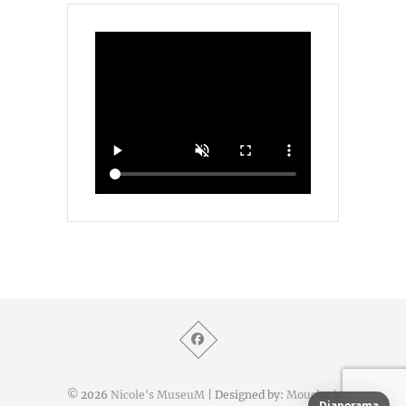
© 2026
Nicole's MuseuM
| Designed by:
Mouche à
Diaporama