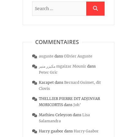
COMMENTAIRES
auguste
dans
Olivier Auguste
مكيزر منير mgaizar Mounir
dans
Peter Gric
Karapet
dans
Bernard Guimet, dit
Clovis
THELLIER PIERRE DIT ADJINVAR
MORICORTIS
dans
Joh’
Mathieu Celeyron
dans
Lisa
Salamandra
Harry gaabor
dans
Harry Gaabor