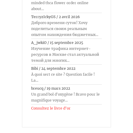
minded thca flower order online
about...
TerryzIckyGS
/
2 avril 2026
Доброго времени суток! Хочу
поделиться своим реальным
опытом нахождения бюджетных...
A_jwkiO
/
15 septembre 2025
Изучение трафика интернет-
ресурсов в Москве стал актуальной
темой для многих...
Bibi
/
24 septembre 2022
À quoi sert ce site ? Question facile !
La...
breucq
/
19 mars 2022
Un grand bol d'oxygène ! Bravo pour le
magnifique voyage...
Consultez le livre d’or