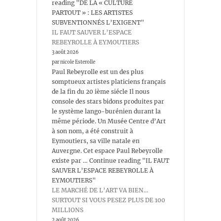
reading "DE LA « CULTURE
PARTOUT » : LES ARTISTES
SUBVENTIONNÉS L’EXIGENT"
IL FAUT SAUVER L’ESPACE
REBEYROLLE À EYMOUTIERS
3 août 2026
par nicole Esterolle
Paul Rebeyrolle est un des plus
somptueux artistes platiciens français
de la fin du 20 ième siécle Il nous
console des stars bidons produites par
le système lango-burénien durant la
même période. Un Musée Centre d’Art
à son nom, a été construit à
Eymoutiers, sa ville natale en
Auvergne. Cet espace Paul Rebeyrolle
existe par … Continue reading "IL FAUT
SAUVER L’ESPACE REBEYROLLE À
EYMOUTIERS"
LE MARCHÉ DE L’ART VA BIEN…
SURTOUT SI VOUS PESEZ PLUS DE 100
MILLIONS
2 août 2026