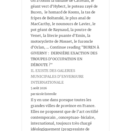
On a connu la banane de Cattelan, le
géant vert d’Hybert, le poteau rayé de
Buren, le homard de Koons, la tas de
fripes de Boltanski, le plus anal de
MacCarthy, le nounours de Lavier, le
pot géant de Raynaud, la poutre de
Venet, la literie puante d’Emin, la
motocyclette de Mosset, le furoncle
d’Orlan, … Continue reading "BUREN À
GIVERNY : DERNIÈRE EXACTION DES
TROUPES D’OCCUPATION EN
DÉROUTE ?"
IL EXISTE DES GALERIES
MUNICIPALES D’ENVERGURE
INTERNATIONALE
5 août 2026
par nicole Esterolle
Il y en une dans presque toutes les
grandes villes de province en France.
Elles ne proposent que de l’art certifié
contemporain , conceptuao-bicialre,
international, toujours très chargé
idéologiquement (progressiste de