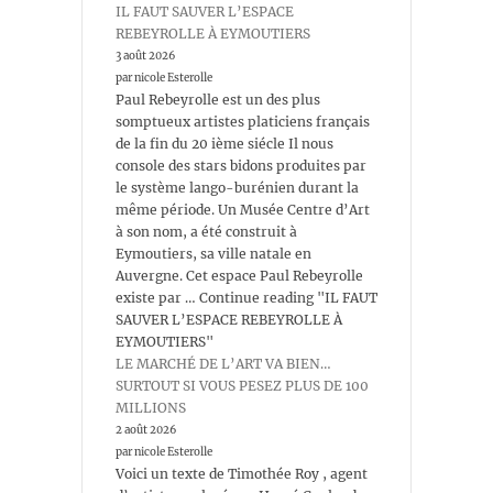
IL FAUT SAUVER L’ESPACE
REBEYROLLE À EYMOUTIERS
3 août 2026
par nicole Esterolle
Paul Rebeyrolle est un des plus
somptueux artistes platiciens français
de la fin du 20 ième siécle Il nous
console des stars bidons produites par
le système lango-burénien durant la
même période. Un Musée Centre d’Art
à son nom, a été construit à
Eymoutiers, sa ville natale en
Auvergne. Cet espace Paul Rebeyrolle
existe par … Continue reading "IL FAUT
SAUVER L’ESPACE REBEYROLLE À
EYMOUTIERS"
LE MARCHÉ DE L’ART VA BIEN…
SURTOUT SI VOUS PESEZ PLUS DE 100
MILLIONS
2 août 2026
par nicole Esterolle
Voici un texte de Timothée Roy , agent