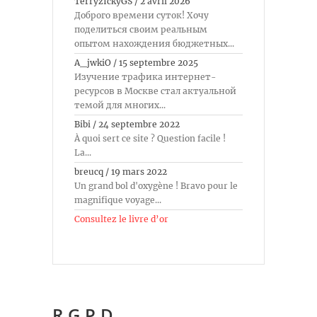
TerryzIckyGS
/
2 avril 2026
Доброго времени суток! Хочу
поделиться своим реальным
опытом нахождения бюджетных...
A_jwkiO
/
15 septembre 2025
Изучение трафика интернет-
ресурсов в Москве стал актуальной
темой для многих...
Bibi
/
24 septembre 2022
À quoi sert ce site ? Question facile !
La...
breucq
/
19 mars 2022
Un grand bol d'oxygène ! Bravo pour le
magnifique voyage...
Consultez le livre d’or
R.G.P.D.