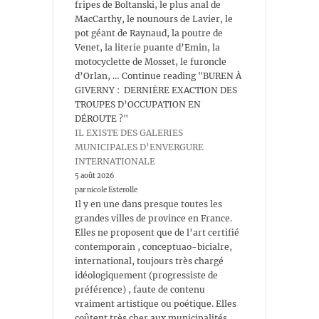
fripes de Boltanski, le plus anal de
MacCarthy, le nounours de Lavier, le
pot géant de Raynaud, la poutre de
Venet, la literie puante d’Emin, la
motocyclette de Mosset, le furoncle
d’Orlan, … Continue reading "BUREN À
GIVERNY : DERNIÈRE EXACTION DES
TROUPES D’OCCUPATION EN
DÉROUTE ?"
IL EXISTE DES GALERIES
MUNICIPALES D’ENVERGURE
INTERNATIONALE
5 août 2026
par nicole Esterolle
Il y en une dans presque toutes les
grandes villes de province en France.
Elles ne proposent que de l’art certifié
contemporain , conceptuao-bicialre,
international, toujours très chargé
idéologiquement (progressiste de
préférence) , faute de contenu
vraiment artistique ou poétique. Elles
coûtent très cher aux municipalités ,