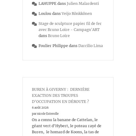
LAHUPPE
dans
Julien Malardenti
Loulou
dans
Veijo Rönkkönen
Stage de sculpture papier fil de fer
avec Bruno Loire - Campagn'ART
dans
Bruno Loire
Foulier Philippe
dans
Darcilio Lima
BUREN À GIVERNY : DERNIÈRE
EXACTION DES TROUPES
D’OCCUPATION EN DÉROUTE ?
6 août 2026
par nicole Esterolle
On a connu la banane de Cattelan, le
géant vert d’Hybert, le poteau rayé de
Buren, le homard de Koons, la tas de