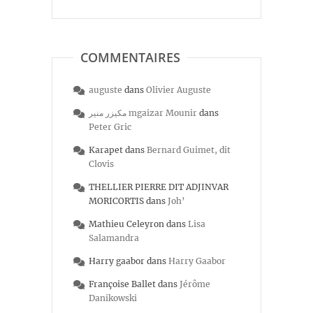
COMMENTAIRES
auguste
dans
Olivier Auguste
مكيزر منير mgaizar Mounir
dans
Peter Gric
Karapet
dans
Bernard Guimet, dit
Clovis
THELLIER PIERRE DIT ADJINVAR
MORICORTIS
dans
Joh’
Mathieu Celeyron
dans
Lisa
Salamandra
Harry gaabor
dans
Harry Gaabor
Françoise Ballet
dans
Jérôme
Danikowski