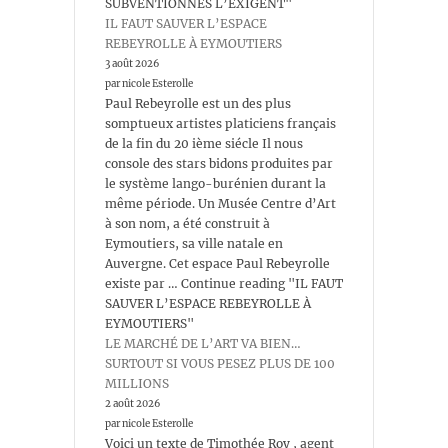
SUBVENTIONNÉS L’EXIGENT"
IL FAUT SAUVER L’ESPACE
REBEYROLLE À EYMOUTIERS
3 août 2026
par nicole Esterolle
Paul Rebeyrolle est un des plus
somptueux artistes platiciens français
de la fin du 20 ième siécle Il nous
console des stars bidons produites par
le système lango-burénien durant la
même période. Un Musée Centre d’Art
à son nom, a été construit à
Eymoutiers, sa ville natale en
Auvergne. Cet espace Paul Rebeyrolle
existe par … Continue reading "IL FAUT
SAUVER L’ESPACE REBEYROLLE À
EYMOUTIERS"
LE MARCHÉ DE L’ART VA BIEN…
SURTOUT SI VOUS PESEZ PLUS DE 100
MILLIONS
2 août 2026
par nicole Esterolle
Voici un texte de Timothée Roy , agent