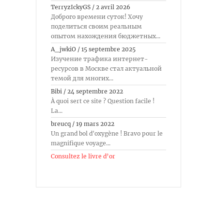
TerryzIckyGS
/
2 avril 2026
Доброго времени суток! Хочу
поделиться своим реальным
опытом нахождения бюджетных...
A_jwkiO
/
15 septembre 2025
Изучение трафика интернет-
ресурсов в Москве стал актуальной
темой для многих...
Bibi
/
24 septembre 2022
À quoi sert ce site ? Question facile !
La...
breucq
/
19 mars 2022
Un grand bol d'oxygène ! Bravo pour le
magnifique voyage...
Consultez le livre d’or