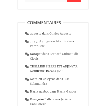
COMMENTAIRES
auguste
dans
Olivier Auguste
مكيزر منير mgaizar Mounir
dans
Peter Gric
Karapet
dans
Bernard Guimet, dit
Clovis
THELLIER PIERRE DIT ADJINVAR
MORICORTIS
dans
Joh’
Mathieu Celeyron
dans
Lisa
Salamandra
Harry gaabor
dans
Harry Gaabor
Françoise Ballet
dans
Jérôme
Danikowski