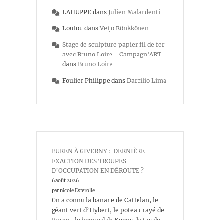
LAHUPPE
dans
Julien Malardenti
Loulou
dans
Veijo Rönkkönen
Stage de sculpture papier fil de fer
avec Bruno Loire - Campagn'ART
dans
Bruno Loire
Foulier Philippe
dans
Darcilio Lima
BUREN À GIVERNY : DERNIÈRE
EXACTION DES TROUPES
D’OCCUPATION EN DÉROUTE ?
6 août 2026
par nicole Esterolle
On a connu la banane de Cattelan, le
géant vert d’Hybert, le poteau rayé de
Buren, le homard de Koons, la tas de