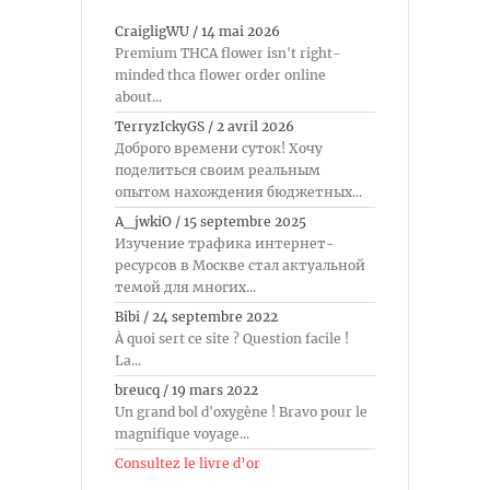
CraigligWU
/
14 mai 2026
Premium THCA flower isn't right-
minded thca flower order online
about...
TerryzIckyGS
/
2 avril 2026
Доброго времени суток! Хочу
поделиться своим реальным
опытом нахождения бюджетных...
A_jwkiO
/
15 septembre 2025
Изучение трафика интернет-
ресурсов в Москве стал актуальной
темой для многих...
Bibi
/
24 septembre 2022
À quoi sert ce site ? Question facile !
La...
breucq
/
19 mars 2022
Un grand bol d'oxygène ! Bravo pour le
magnifique voyage...
Consultez le livre d’or