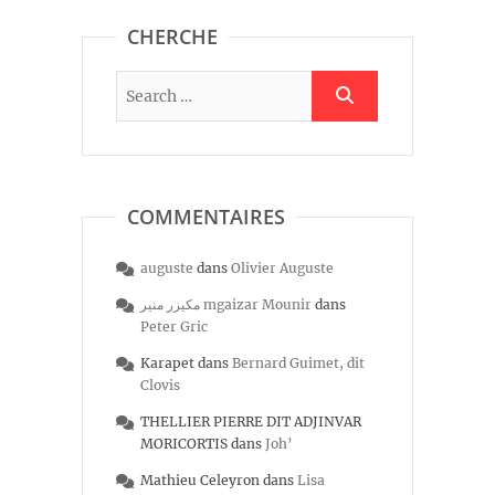
CHERCHE
COMMENTAIRES
auguste
dans
Olivier Auguste
مكيزر منير mgaizar Mounir
dans
Peter Gric
Karapet
dans
Bernard Guimet, dit
Clovis
THELLIER PIERRE DIT ADJINVAR
MORICORTIS
dans
Joh’
Mathieu Celeyron
dans
Lisa