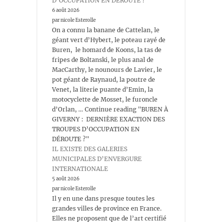
D’OCCUPATION EN DÉROUTE ?
6 août 2026
par nicole Esterolle
On a connu la banane de Cattelan, le
géant vert d’Hybert, le poteau rayé de
Buren, le homard de Koons, la tas de
fripes de Boltanski, le plus anal de
MacCarthy, le nounours de Lavier, le
pot géant de Raynaud, la poutre de
Venet, la literie puante d’Emin, la
motocyclette de Mosset, le furoncle
d’Orlan, … Continue reading "BUREN À
GIVERNY : DERNIÈRE EXACTION DES
TROUPES D’OCCUPATION EN
DÉROUTE ?"
IL EXISTE DES GALERIES
MUNICIPALES D’ENVERGURE
INTERNATIONALE
5 août 2026
par nicole Esterolle
Il y en une dans presque toutes les
grandes villes de province en France.
Elles ne proposent que de l’art certifié