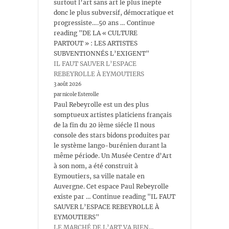
surtout l’art sans art le plus inepte
donc le plus subversif, démocratique et
progressiste….50 ans … Continue
reading "DE LA « CULTURE
PARTOUT » : LES ARTISTES
SUBVENTIONNÉS L’EXIGENT"
IL FAUT SAUVER L’ESPACE
REBEYROLLE À EYMOUTIERS
3 août 2026
par nicole Esterolle
Paul Rebeyrolle est un des plus
somptueux artistes platiciens français
de la fin du 20 ième siécle Il nous
console des stars bidons produites par
le système lango-burénien durant la
même période. Un Musée Centre d’Art
à son nom, a été construit à
Eymoutiers, sa ville natale en
Auvergne. Cet espace Paul Rebeyrolle
existe par … Continue reading "IL FAUT
SAUVER L’ESPACE REBEYROLLE À
EYMOUTIERS"
LE MARCHÉ DE L’ART VA BIEN…