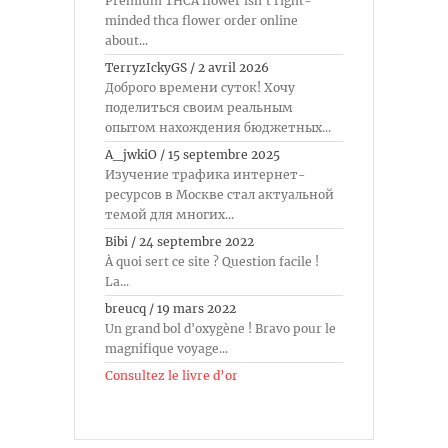
Premium THCA flower isn't right-
minded thca flower order online
about...
TerryzIckyGS
/
2 avril 2026
Доброго времени суток! Хочу
поделиться своим реальным
опытом нахождения бюджетных...
A_jwkiO
/
15 septembre 2025
Изучение трафика интернет-
ресурсов в Москве стал актуальной
темой для многих...
Bibi
/
24 septembre 2022
À quoi sert ce site ? Question facile !
La...
breucq
/
19 mars 2022
Un grand bol d'oxygène ! Bravo pour le
magnifique voyage...
Consultez le livre d’or