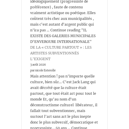
idéologiquement (progressiste de
préférence) , faute de contenu
vraiment artistique ou poétique. Elles
coûtent très cher aux municipalités ,
mais c’est autant d’argent public qui
n’ira pas … Continue reading "IL
EXISTE DES GALERIES MUNICIPALES
D’ENVERGURE INTERNATIONALE"
DE LA « CULTURE PARTOUT » : LES
ARTISTES SUBVENTIONNÉS
L’EXIGENT
3 août 2026
par nicole Esterolle
Mais attention ! pas n’importe quelle
culture, bien sûr… C’est Jack Lang qui
avait décrété que la culture était
partout, que tout était art pour tout le
monde Et, qu’au nom d’un
déconstructisme culturel libérateur, il
fallait tout subventionner, mais
surtout l’art sans art le plus inepte
donc le plus subversif, démocratique et
progressiste….50 ans … Continue