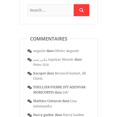
COMMENTAIRES
auguste
dans
Olivier Auguste
مكيزر منير mgaizar Mounir
dans
Peter Gric
Karapet
dans
Bernard Guimet, dit
Clovis
THELLIER PIERRE DIT ADJINVAR
MORICORTIS
dans
Joh’
Mathieu Celeyron
dans
Lisa
Salamandra
Harry gaabor
dans
Harry Gaabor