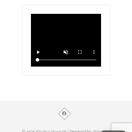
© 2026
Nicole's MuseuM
| Designed by:
Mouche à