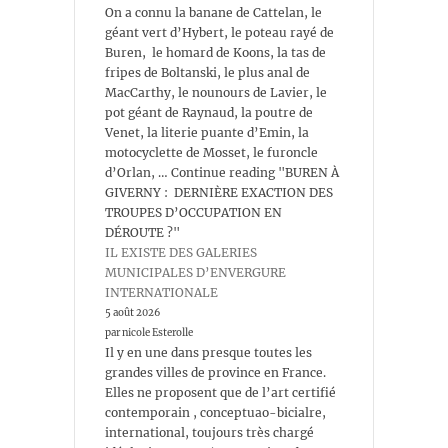
On a connu la banane de Cattelan, le
géant vert d’Hybert, le poteau rayé de
Buren, le homard de Koons, la tas de
fripes de Boltanski, le plus anal de
MacCarthy, le nounours de Lavier, le
pot géant de Raynaud, la poutre de
Venet, la literie puante d’Emin, la
motocyclette de Mosset, le furoncle
d’Orlan, … Continue reading "BUREN À
GIVERNY : DERNIÈRE EXACTION DES
TROUPES D’OCCUPATION EN
DÉROUTE ?"
IL EXISTE DES GALERIES
MUNICIPALES D’ENVERGURE
INTERNATIONALE
5 août 2026
par nicole Esterolle
Il y en une dans presque toutes les
grandes villes de province en France.
Elles ne proposent que de l’art certifié
contemporain , conceptuao-bicialre,
international, toujours très chargé