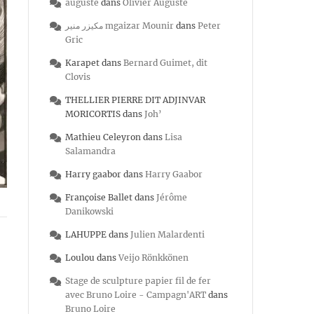
auguste
dans
Olivier Auguste
مكيزر منير mgaizar Mounir
dans
Peter
Gric
Karapet
dans
Bernard Guimet, dit
Clovis
THELLIER PIERRE DIT ADJINVAR
MORICORTIS
dans
Joh’
Mathieu Celeyron
dans
Lisa
Salamandra
Harry gaabor
dans
Harry Gaabor
Françoise Ballet
dans
Jérôme
Danikowski
LAHUPPE
dans
Julien Malardenti
Loulou
dans
Veijo Rönkkönen
Stage de sculpture papier fil de fer
avec Bruno Loire - Campagn'ART
dans
Bruno Loire