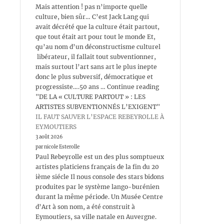
Mais attention ! pas n’importe quelle
culture, bien sûr… C’est Jack Lang qui
avait décrété que la culture était partout,
que tout était art pour tout le monde Et,
qu’au nom d’un déconstructisme culturel
libérateur, il fallait tout subventionner,
mais surtout l’art sans art le plus inepte
donc le plus subversif, démocratique et
progressiste….50 ans … Continue reading
"DE LA « CULTURE PARTOUT » : LES
ARTISTES SUBVENTIONNÉS L’EXIGENT"
IL FAUT SAUVER L’ESPACE REBEYROLLE À
EYMOUTIERS
3 août 2026
par nicole Esterolle
Paul Rebeyrolle est un des plus somptueux
artistes platiciens français de la fin du 20
ième siécle Il nous console des stars bidons
produites par le système lango-burénien
durant la même période. Un Musée Centre
d’Art à son nom, a été construit à
Eymoutiers, sa ville natale en Auvergne.