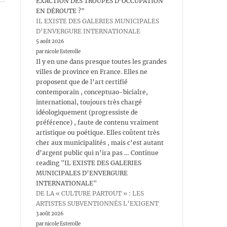
EXACTION DES TROUPES D’OCCUPATION
EN DÉROUTE ?"
IL EXISTE DES GALERIES MUNICIPALES
D’ENVERGURE INTERNATIONALE
5 août 2026
par nicole Esterolle
Il y en une dans presque toutes les grandes
villes de province en France. Elles ne
proposent que de l’art certifié
contemporain , conceptuao-bicialre,
international, toujours très chargé
idéologiquement (progressiste de
préférence) , faute de contenu vraiment
artistique ou poétique. Elles coûtent très
cher aux municipalités , mais c’est autant
d’argent public qui n’ira pas … Continue
reading "IL EXISTE DES GALERIES
MUNICIPALES D’ENVERGURE
INTERNATIONALE"
DE LA « CULTURE PARTOUT » : LES
ARTISTES SUBVENTIONNÉS L’EXIGENT
3 août 2026
par nicole Esterolle