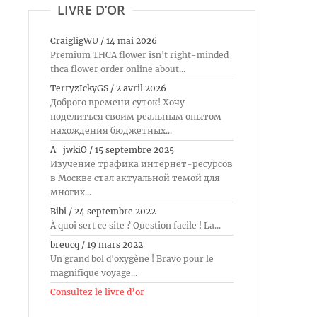
LIVRE D’OR
CraigligWU
/
14 mai 2026
Premium THCA flower isn't right-minded
thca flower order online about...
TerryzIckyGS
/
2 avril 2026
Доброго времени суток! Хочу
поделиться своим реальным опытом
нахождения бюджетных...
A_jwkiO
/
15 septembre 2025
Изучение трафика интернет-ресурсов
в Москве стал актуальной темой для
многих...
Bibi
/
24 septembre 2022
À quoi sert ce site ? Question facile ! La...
breucq
/
19 mars 2022
Un grand bol d'oxygène ! Bravo pour le
magnifique voyage...
Consultez le livre d’or