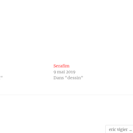
Serafim
9 mai 2019
n"
Dans "dessin"
eric vigier
→