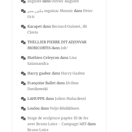
auguste
dans
Olivier Auguste
مكيزر منير mgaizar Mounir
dans
Peter
Gric
Karapet
dans
Bernard Guimet, dit
Clovis
THELLIER PIERRE DIT ADJINVAR
MORICORTIS
dans
Joh’
Mathieu Celeyron
dans
Lisa
Salamandra
Harry gaabor
dans
Harry Gaabor
Françoise Ballet
dans
Jérôme
Danikowski
LAHUPPE
dans
Julien Malardenti
Loulou
dans
Veijo Rönkkönen
Stage de sculpture papier fil de fer
avec Bruno Loire - Campagn'ART
dans
Bruno Loire