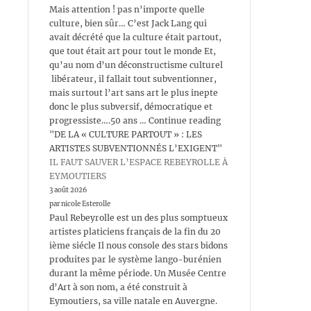
Mais attention ! pas n’importe quelle
culture, bien sûr… C’est Jack Lang qui
avait décrété que la culture était partout,
que tout était art pour tout le monde Et,
qu’au nom d’un déconstructisme culturel
libérateur, il fallait tout subventionner,
mais surtout l’art sans art le plus inepte
donc le plus subversif, démocratique et
progressiste….50 ans … Continue reading
"DE LA « CULTURE PARTOUT » : LES
ARTISTES SUBVENTIONNÉS L’EXIGENT"
IL FAUT SAUVER L’ESPACE REBEYROLLE À
EYMOUTIERS
3 août 2026
par nicole Esterolle
Paul Rebeyrolle est un des plus somptueux
artistes platiciens français de la fin du 20
ième siécle Il nous console des stars bidons
produites par le système lango-burénien
durant la même période. Un Musée Centre
d’Art à son nom, a été construit à
Eymoutiers, sa ville natale en Auvergne.