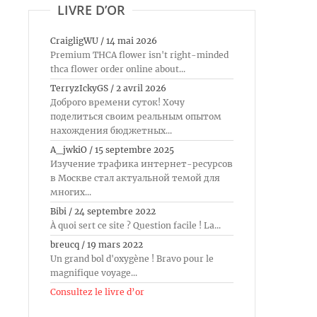
LIVRE D’OR
CraigligWU
/
14 mai 2026
Premium THCA flower isn't right-minded
thca flower order online about...
TerryzIckyGS
/
2 avril 2026
Доброго времени суток! Хочу
поделиться своим реальным опытом
нахождения бюджетных...
A_jwkiO
/
15 septembre 2025
Изучение трафика интернет-ресурсов
в Москве стал актуальной темой для
многих...
Bibi
/
24 septembre 2022
À quoi sert ce site ? Question facile ! La...
breucq
/
19 mars 2022
Un grand bol d'oxygène ! Bravo pour le
magnifique voyage...
Consultez le livre d’or