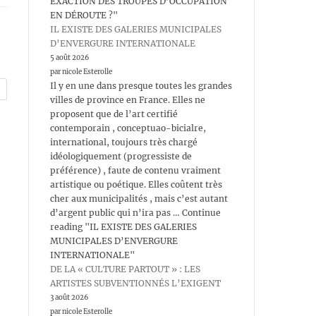
EXACTION DES TROUPES D’OCCUPATION
EN DÉROUTE ?"
IL EXISTE DES GALERIES MUNICIPALES
D’ENVERGURE INTERNATIONALE
5 août 2026
par nicole Esterolle
Il y en une dans presque toutes les grandes
villes de province en France. Elles ne
proposent que de l’art certifié
contemporain , conceptuao-bicialre,
international, toujours très chargé
idéologiquement (progressiste de
préférence) , faute de contenu vraiment
artistique ou poétique. Elles coûtent très
cher aux municipalités , mais c’est autant
d’argent public qui n’ira pas … Continue
reading "IL EXISTE DES GALERIES
MUNICIPALES D’ENVERGURE
INTERNATIONALE"
DE LA « CULTURE PARTOUT » : LES
ARTISTES SUBVENTIONNÉS L’EXIGENT
3 août 2026
par nicole Esterolle