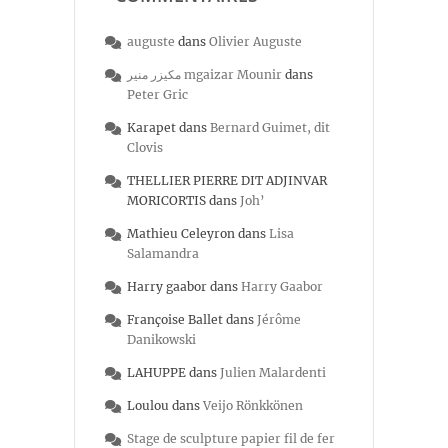
auguste
dans
Olivier Auguste
مكيزر منير mgaizar Mounir
dans
Peter Gric
Karapet
dans
Bernard Guimet, dit
Clovis
THELLIER PIERRE DIT ADJINVAR
MORICORTIS
dans
Joh’
Mathieu Celeyron
dans
Lisa
Salamandra
Harry gaabor
dans
Harry Gaabor
Françoise Ballet
dans
Jérôme
Danikowski
LAHUPPE
dans
Julien Malardenti
Loulou
dans
Veijo Rönkkönen
Stage de sculpture papier fil de fer