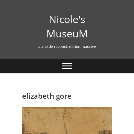
Skip
to
Nicole's
content
MuseuM
arme de reconstruction massive
elizabeth gore