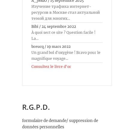
A_jwkiO
/
15 septembre 2025
Изучение трафика интернет-
ресурсов в Москве стал актуальной
темой для многих...
Bibi
/
24 septembre 2022
À quoi sert ce site ? Question facile !
La...
breucq
/
19 mars 2022
Un grand bol d'oxygène ! Bravo pour le
magnifique voyage...
Consultez le livre d’or
R.G.P.D.
formulaire de demande/ suppression de
données personnelles