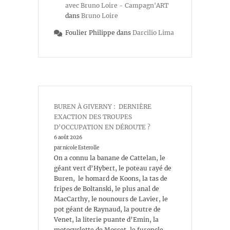
avec Bruno Loire - Campagn'ART
dans
Bruno Loire
Foulier Philippe
dans
Darcilio Lima
BUREN À GIVERNY : DERNIÈRE
EXACTION DES TROUPES
D’OCCUPATION EN DÉROUTE ?
6 août 2026
par nicole Esterolle
On a connu la banane de Cattelan, le
géant vert d’Hybert, le poteau rayé de
Buren, le homard de Koons, la tas de
fripes de Boltanski, le plus anal de
MacCarthy, le nounours de Lavier, le
pot géant de Raynaud, la poutre de
Venet, la literie puante d’Emin, la
motocyclette de Mosset, le furoncle