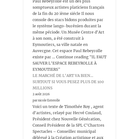
Paul Rebeyrolle est un des plus
somptueux artistes platiciens français
de la fin du 20 ième siécle Il nous
console des stars bidons produites par
le système lango-burénien durant la
même période. Un Musée Centre d’Art
à son nom, a été construit à
Eymoutiers, sa ville natale en
Auvergne. Cet espace Paul Rebeyrolle
existe par … Continue reading "IL FAUT
SAUVER L’ESPACE REBEYROLLE À
EYMOUTIERS"
LE MARCHÉ DE L’ART VA BIEN…
SURTOUT SI VOUS PESEZ PLUS DE 100
MILLIONS
2 août 2026
par nicole Esterolle
Voici un texte de Timothée Roy , agent
d’artistes, relayé par Hervé Coulaud,
Président chez Nouvelle Génération,
Conseil Président de la SPL C’Chartres
Spectacles – Conseiller municipal
délégué à la Création artistique et aux