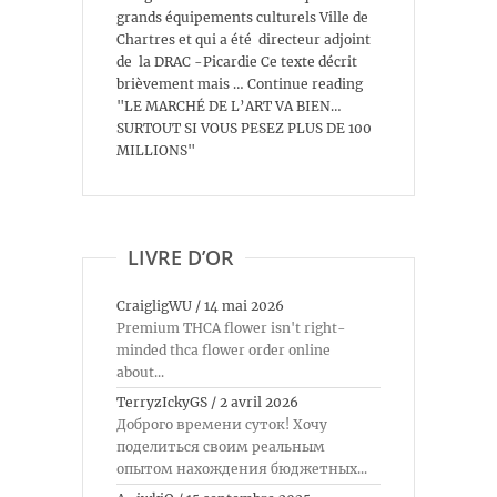
grands équipements culturels Ville de
Chartres et qui a été directeur adjoint
de la DRAC -Picardie Ce texte décrit
brièvement mais … Continue reading
"LE MARCHÉ DE L’ART VA BIEN…
SURTOUT SI VOUS PESEZ PLUS DE 100
MILLIONS"
LIVRE D’OR
CraigligWU
/
14 mai 2026
Premium THCA flower isn't right-
minded thca flower order online
about...
TerryzIckyGS
/
2 avril 2026
Доброго времени суток! Хочу
поделиться своим реальным
опытом нахождения бюджетных...