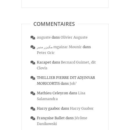
COMMENTAIRES
auguste
dans
Olivier Auguste
مكيزر منير mgaizar Mounir
dans
Peter Gric
Karapet
dans
Bernard Guimet, dit
Clovis
THELLIER PIERRE DIT ADJINVAR
MORICORTIS
dans
Joh’
Mathieu Celeyron
dans
Lisa
Salamandra
Harry gaabor
dans
Harry Gaabor
Françoise Ballet
dans
Jérôme
Danikowski