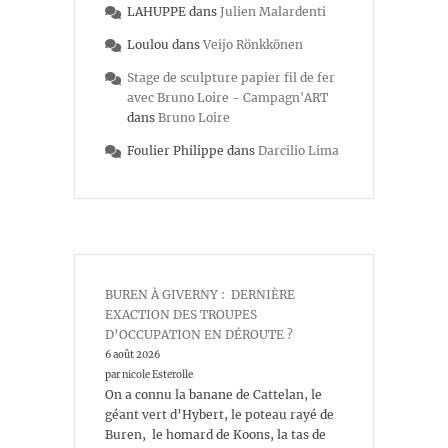
LAHUPPE
dans
Julien Malardenti
Loulou
dans
Veijo Rönkkönen
Stage de sculpture papier fil de fer
avec Bruno Loire - Campagn'ART
dans
Bruno Loire
Foulier Philippe
dans
Darcilio Lima
BUREN À GIVERNY : DERNIÈRE
EXACTION DES TROUPES
D’OCCUPATION EN DÉROUTE ?
6 août 2026
par nicole Esterolle
On a connu la banane de Cattelan, le
géant vert d’Hybert, le poteau rayé de
Buren, le homard de Koons, la tas de