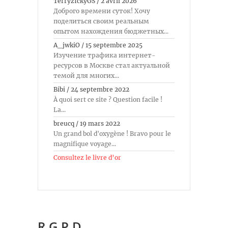
TerryzIckyGS
/
2 avril 2026
Доброго времени суток! Хочу
поделиться своим реальным
опытом нахождения бюджетных...
A_jwkiO
/
15 septembre 2025
Изучение трафика интернет-
ресурсов в Москве стал актуальной
темой для многих...
Bibi
/
24 septembre 2022
À quoi sert ce site ? Question facile !
La...
breucq
/
19 mars 2022
Un grand bol d'oxygène ! Bravo pour le
magnifique voyage...
Consultez le livre d’or
R.G.P.D.