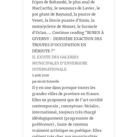
fripes de Boltanski, le plus anal de
MacCarthy, le nounours de Lavier, le
pot géant de Raynaud, la poutre de
Venet, la literie puante d’Emin, la
motocyclette de Mosset, le furoncle
d’Orlan, … Continue reading "BUREN À
GIVERNY : DERNIÈRE EXACTION DES
TROUPES D’OCCUPATION EN
DÉROUTE ?"
IL EXISTE DES GALERIES
MUNICIPALES D’ENVERGURE
INTERNATIONALE
5 août 2026
par nicole Esterolle
Il y en une dans presque toutes les
grandes villes de province en France.
Elles ne proposent que de l’art certifié
contemporain , conceptuao-bicialre,
international, toujours très chargé
idéologiquement (progressiste de
préférence) , faute de contenu
vraiment artistique ou poétique. Elles
coûtent très cher aux municipalités ,