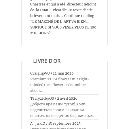
Chartres et qui a été directeur adjoint
de la DRAC -Picardie Ce texte décrit
brièvement mais … Continue reading
"LE MARCHÉ DE L’ART VA BIEN…
SURTOUT SI VOUS PESEZ PLUS DE 100
MILLIONS"
LIVRE D’OR
CraigligWU
/
14 mai 2026
Premium THCA flower isn't right-
minded thca flower order online
about...
TerryzIckyGS
/
2 avril 2026
Доброго времени суток! Хочу
поделиться своим реальным
опытом нахождения бюджетных...
A_jwkiO
/
15 septembre 2025