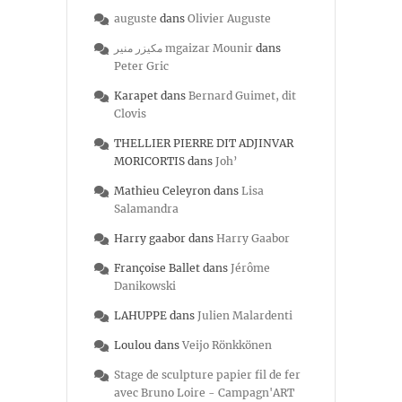
auguste
dans
Olivier Auguste
مكيزر منير mgaizar Mounir
dans
Peter Gric
Karapet
dans
Bernard Guimet, dit
Clovis
THELLIER PIERRE DIT ADJINVAR
MORICORTIS
dans
Joh’
Mathieu Celeyron
dans
Lisa
Salamandra
Harry gaabor
dans
Harry Gaabor
Françoise Ballet
dans
Jérôme
Danikowski
LAHUPPE
dans
Julien Malardenti
Loulou
dans
Veijo Rönkkönen
Stage de sculpture papier fil de fer
avec Bruno Loire - Campagn'ART