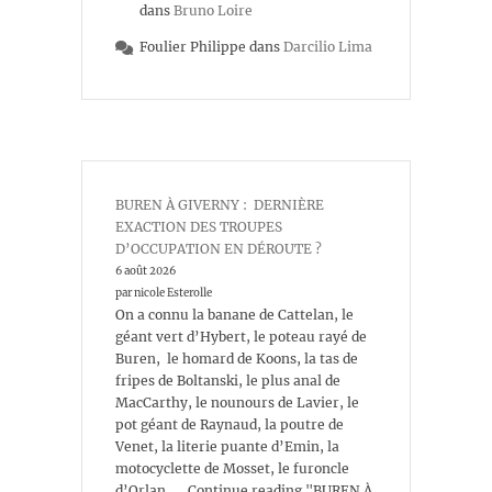
dans
Bruno Loire
Foulier Philippe
dans
Darcilio Lima
BUREN À GIVERNY : DERNIÈRE
EXACTION DES TROUPES
D’OCCUPATION EN DÉROUTE ?
6 août 2026
par nicole Esterolle
On a connu la banane de Cattelan, le
géant vert d’Hybert, le poteau rayé de
Buren, le homard de Koons, la tas de
fripes de Boltanski, le plus anal de
MacCarthy, le nounours de Lavier, le
pot géant de Raynaud, la poutre de
Venet, la literie puante d’Emin, la
motocyclette de Mosset, le furoncle
d’Orlan, … Continue reading "BUREN À