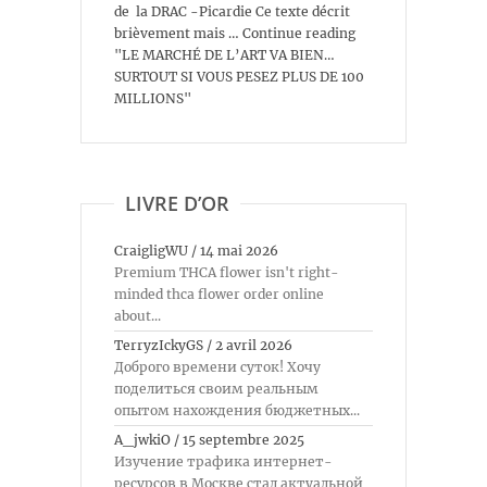
de la DRAC -Picardie Ce texte décrit
brièvement mais … Continue reading
"LE MARCHÉ DE L’ART VA BIEN…
SURTOUT SI VOUS PESEZ PLUS DE 100
MILLIONS"
LIVRE D’OR
CraigligWU
/
14 mai 2026
Premium THCA flower isn't right-
minded thca flower order online
about...
TerryzIckyGS
/
2 avril 2026
Доброго времени суток! Хочу
поделиться своим реальным
опытом нахождения бюджетных...
A_jwkiO
/
15 septembre 2025
Изучение трафика интернет-
ресурсов в Москве стал актуальной