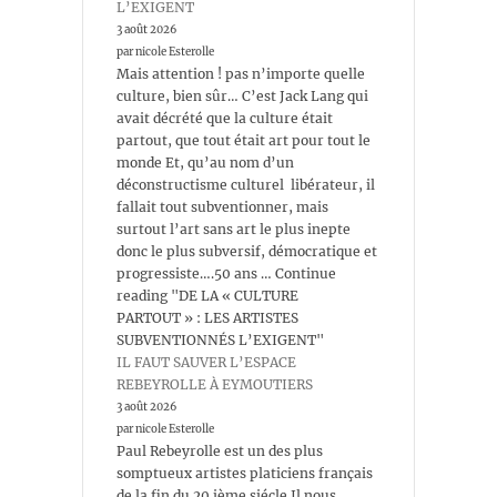
L’EXIGENT
3 août 2026
par nicole Esterolle
Mais attention ! pas n’importe quelle
culture, bien sûr… C’est Jack Lang qui
avait décrété que la culture était
partout, que tout était art pour tout le
monde Et, qu’au nom d’un
déconstructisme culturel libérateur, il
fallait tout subventionner, mais
surtout l’art sans art le plus inepte
donc le plus subversif, démocratique et
progressiste….50 ans … Continue
reading "DE LA « CULTURE
PARTOUT » : LES ARTISTES
SUBVENTIONNÉS L’EXIGENT"
IL FAUT SAUVER L’ESPACE
REBEYROLLE À EYMOUTIERS
3 août 2026
par nicole Esterolle
Paul Rebeyrolle est un des plus
somptueux artistes platiciens français
de la fin du 20 ième siécle Il nous