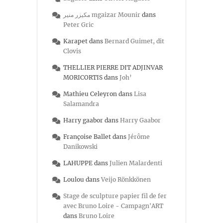
مكيزر منير mgaizar Mounir
dans
Peter Gric
Karapet
dans
Bernard Guimet, dit
Clovis
THELLIER PIERRE DIT ADJINVAR
MORICORTIS
dans
Joh’
Mathieu Celeyron
dans
Lisa
Salamandra
Harry gaabor
dans
Harry Gaabor
Françoise Ballet
dans
Jérôme
Danikowski
LAHUPPE
dans
Julien Malardenti
Loulou
dans
Veijo Rönkkönen
Stage de sculpture papier fil de fer
avec Bruno Loire - Campagn'ART
dans
Bruno Loire