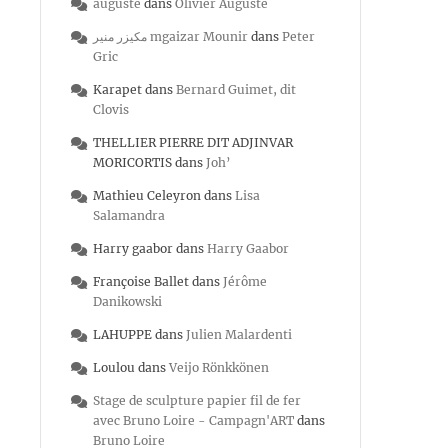
auguste
dans
Olivier Auguste
مكيزر منير mgaizar Mounir
dans
Peter
Gric
Karapet
dans
Bernard Guimet, dit
Clovis
THELLIER PIERRE DIT ADJINVAR
MORICORTIS
dans
Joh’
Mathieu Celeyron
dans
Lisa
Salamandra
Harry gaabor
dans
Harry Gaabor
Françoise Ballet
dans
Jérôme
Danikowski
LAHUPPE
dans
Julien Malardenti
Loulou
dans
Veijo Rönkkönen
Stage de sculpture papier fil de fer
avec Bruno Loire - Campagn'ART
dans
Bruno Loire