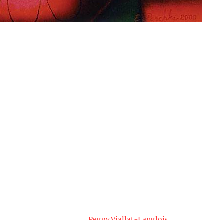
Peggy Viallat-Langlois