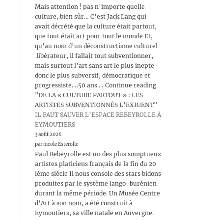
Mais attention ! pas n’importe quelle
culture, bien sûr… C’est Jack Lang qui
avait décrété que la culture était partout,
que tout était art pour tout le monde Et,
qu’au nom d’un déconstructisme culturel
libérateur, il fallait tout subventionner,
mais surtout l’art sans art le plus inepte
donc le plus subversif, démocratique et
progressiste….50 ans … Continue reading
"DE LA « CULTURE PARTOUT » : LES
ARTISTES SUBVENTIONNÉS L’EXIGENT"
IL FAUT SAUVER L’ESPACE REBEYROLLE À
EYMOUTIERS
3 août 2026
par nicole Esterolle
Paul Rebeyrolle est un des plus somptueux
artistes platiciens français de la fin du 20
ième siécle Il nous console des stars bidons
produites par le système lango-burénien
durant la même période. Un Musée Centre
d’Art à son nom, a été construit à
Eymoutiers, sa ville natale en Auvergne.