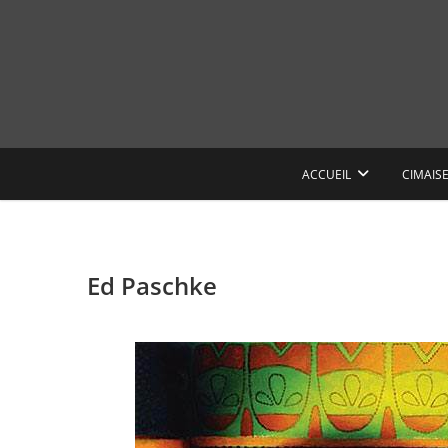
Skip
to
content
ACCUEIL
CIMAIS
Ed Paschke