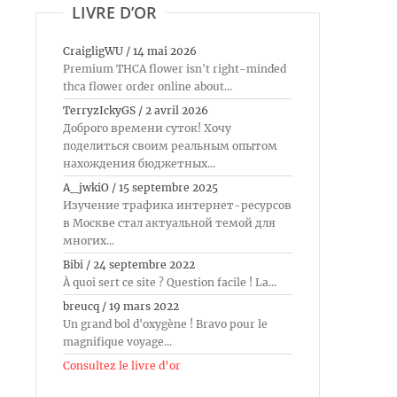
LIVRE D’OR
CraigligWU
/
14 mai 2026
Premium THCA flower isn't right-minded
thca flower order online about...
TerryzIckyGS
/
2 avril 2026
Доброго времени суток! Хочу
поделиться своим реальным опытом
нахождения бюджетных...
A_jwkiO
/
15 septembre 2025
Изучение трафика интернет-ресурсов
в Москве стал актуальной темой для
многих...
Bibi
/
24 septembre 2022
À quoi sert ce site ? Question facile ! La...
breucq
/
19 mars 2022
Un grand bol d'oxygène ! Bravo pour le
magnifique voyage...
Consultez le livre d’or