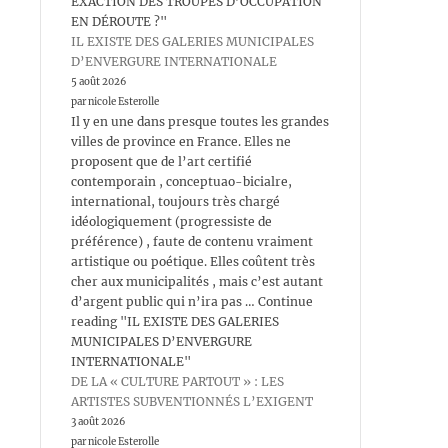
EXACTION DES TROUPES D’OCCUPATION
EN DÉROUTE ?"
IL EXISTE DES GALERIES MUNICIPALES
D’ENVERGURE INTERNATIONALE
5 août 2026
par nicole Esterolle
Il y en une dans presque toutes les grandes
villes de province en France. Elles ne
proposent que de l’art certifié
contemporain , conceptuao-bicialre,
international, toujours très chargé
idéologiquement (progressiste de
préférence) , faute de contenu vraiment
artistique ou poétique. Elles coûtent très
cher aux municipalités , mais c’est autant
d’argent public qui n’ira pas … Continue
reading "IL EXISTE DES GALERIES
MUNICIPALES D’ENVERGURE
INTERNATIONALE"
DE LA « CULTURE PARTOUT » : LES
ARTISTES SUBVENTIONNÉS L’EXIGENT
3 août 2026
par nicole Esterolle