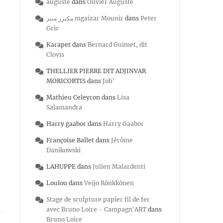
auguste
dans
Olivier Auguste
مكيزر منير mgaizar Mounir
dans
Peter
Gric
Karapet
dans
Bernard Guimet, dit
Clovis
THELLIER PIERRE DIT ADJINVAR
MORICORTIS
dans
Joh’
Mathieu Celeyron
dans
Lisa
Salamandra
Harry gaabor
dans
Harry Gaabor
Françoise Ballet
dans
Jérôme
Danikowski
LAHUPPE
dans
Julien Malardenti
Loulou
dans
Veijo Rönkkönen
Stage de sculpture papier fil de fer
avec Bruno Loire - Campagn'ART
dans
Bruno Loire