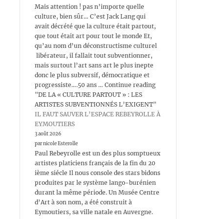
Mais attention ! pas n’importe quelle
culture, bien sûr… C’est Jack Lang qui
avait décrété que la culture était partout,
que tout était art pour tout le monde Et,
qu’au nom d’un déconstructisme culturel
libérateur, il fallait tout subventionner,
mais surtout l’art sans art le plus inepte
donc le plus subversif, démocratique et
progressiste….50 ans … Continue reading
"DE LA « CULTURE PARTOUT » : LES
ARTISTES SUBVENTIONNÉS L’EXIGENT"
IL FAUT SAUVER L’ESPACE REBEYROLLE À
EYMOUTIERS
3 août 2026
par nicole Esterolle
Paul Rebeyrolle est un des plus somptueux
artistes platiciens français de la fin du 20
ième siécle Il nous console des stars bidons
produites par le système lango-burénien
durant la même période. Un Musée Centre
d’Art à son nom, a été construit à
Eymoutiers, sa ville natale en Auvergne.