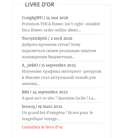
LIVRE D’OR
CraigligWU
/
14 mai 2026
Premium THCA flower isn't right-minded
thca flower order online about...
TerryzIckyGS
/
2 avril 2026
Доброго времени суток! Хочу
поделиться своим реальным опытом
нахождения бюджетных...
A_jwkiO
/
15 septembre 2025
Изучение трафика интернет-ресурсов
в Москве стал актуальной темой для
многих...
Bibi
/
24 septembre 2022
À quoi sert ce site ? Question facile ! La...
breucq
/
19 mars 2022
Un grand bol d'oxygène ! Bravo pour le
magnifique voyage...
Consultez le livre d’or