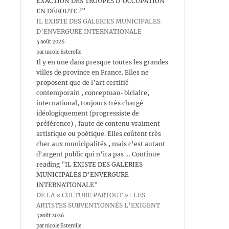
EXACTION DES TROUPES D’OCCUPATION
EN DÉROUTE ?"
IL EXISTE DES GALERIES MUNICIPALES
D’ENVERGURE INTERNATIONALE
5 août 2026
par nicole Esterolle
Il y en une dans presque toutes les grandes
villes de province en France. Elles ne
proposent que de l’art certifié
contemporain , conceptuao-bicialre,
international, toujours très chargé
idéologiquement (progressiste de
préférence) , faute de contenu vraiment
artistique ou poétique. Elles coûtent très
cher aux municipalités , mais c’est autant
d’argent public qui n’ira pas … Continue
reading "IL EXISTE DES GALERIES
MUNICIPALES D’ENVERGURE
INTERNATIONALE"
DE LA « CULTURE PARTOUT » : LES
ARTISTES SUBVENTIONNÉS L’EXIGENT
3 août 2026
par nicole Esterolle