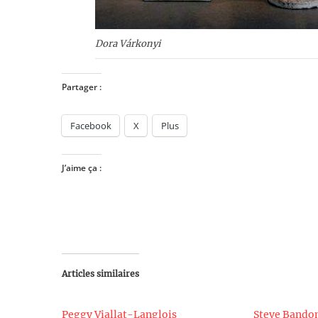
Dora Várkonyi
Partager :
Facebook
X
Plus
J’aime ça :
Articles similaires
Peggy Viallat-Langlois
Steve Band