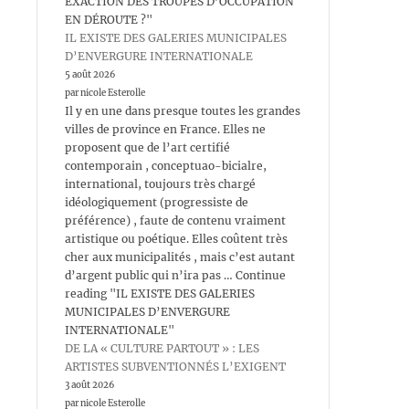
EXACTION DES TROUPES D’OCCUPATION
EN DÉROUTE ?"
IL EXISTE DES GALERIES MUNICIPALES
D’ENVERGURE INTERNATIONALE
5 août 2026
par nicole Esterolle
Il y en une dans presque toutes les grandes
villes de province en France. Elles ne
proposent que de l’art certifié
contemporain , conceptuao-bicialre,
international, toujours très chargé
idéologiquement (progressiste de
préférence) , faute de contenu vraiment
artistique ou poétique. Elles coûtent très
cher aux municipalités , mais c’est autant
d’argent public qui n’ira pas … Continue
reading "IL EXISTE DES GALERIES
MUNICIPALES D’ENVERGURE
INTERNATIONALE"
DE LA « CULTURE PARTOUT » : LES
ARTISTES SUBVENTIONNÉS L’EXIGENT
3 août 2026
par nicole Esterolle