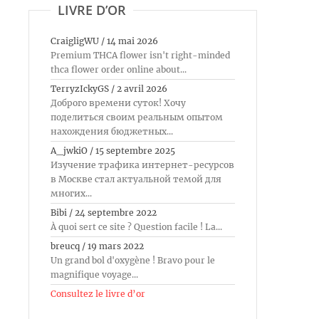
LIVRE D’OR
CraigligWU
/
14 mai 2026
Premium THCA flower isn't right-minded
thca flower order online about...
TerryzIckyGS
/
2 avril 2026
Доброго времени суток! Хочу
поделиться своим реальным опытом
нахождения бюджетных...
A_jwkiO
/
15 septembre 2025
Изучение трафика интернет-ресурсов
в Москве стал актуальной темой для
многих...
Bibi
/
24 septembre 2022
À quoi sert ce site ? Question facile ! La...
breucq
/
19 mars 2022
Un grand bol d'oxygène ! Bravo pour le
magnifique voyage...
Consultez le livre d’or