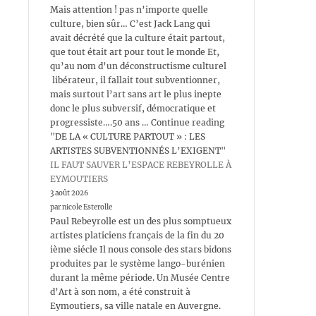
Mais attention ! pas n’importe quelle
culture, bien sûr… C’est Jack Lang qui
avait décrété que la culture était partout,
que tout était art pour tout le monde Et,
qu’au nom d’un déconstructisme culturel
libérateur, il fallait tout subventionner,
mais surtout l’art sans art le plus inepte
donc le plus subversif, démocratique et
progressiste….50 ans … Continue reading
"DE LA « CULTURE PARTOUT » : LES
ARTISTES SUBVENTIONNÉS L’EXIGENT"
IL FAUT SAUVER L’ESPACE REBEYROLLE À
EYMOUTIERS
3 août 2026
par nicole Esterolle
Paul Rebeyrolle est un des plus somptueux
artistes platiciens français de la fin du 20
ième siécle Il nous console des stars bidons
produites par le système lango-burénien
durant la même période. Un Musée Centre
d’Art à son nom, a été construit à
Eymoutiers, sa ville natale en Auvergne.