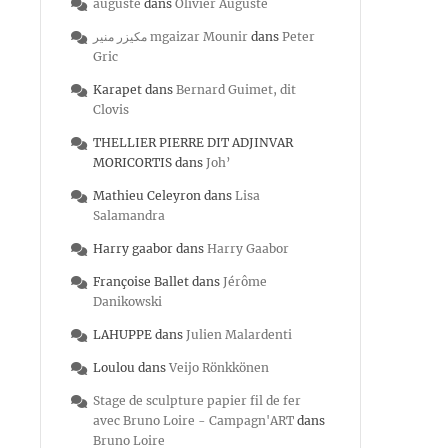
auguste
dans
Olivier Auguste
مكيزر منير mgaizar Mounir
dans
Peter
Gric
Karapet
dans
Bernard Guimet, dit
Clovis
THELLIER PIERRE DIT ADJINVAR
MORICORTIS
dans
Joh’
Mathieu Celeyron
dans
Lisa
Salamandra
Harry gaabor
dans
Harry Gaabor
Françoise Ballet
dans
Jérôme
Danikowski
LAHUPPE
dans
Julien Malardenti
Loulou
dans
Veijo Rönkkönen
Stage de sculpture papier fil de fer
avec Bruno Loire - Campagn'ART
dans
Bruno Loire