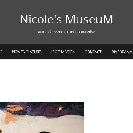
Nicole's MuseuM
arme de reconstruction massive
ES
NOMENCLATURE
LÉGITIMATION
CONTACT
DIAPORAMA