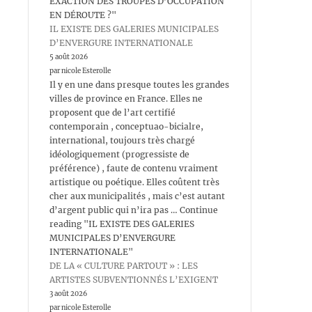
EXACTION DES TROUPES D’OCCUPATION
EN DÉROUTE ?"
IL EXISTE DES GALERIES MUNICIPALES
D’ENVERGURE INTERNATIONALE
5 août 2026
par nicole Esterolle
Il y en une dans presque toutes les grandes
villes de province en France. Elles ne
proposent que de l’art certifié
contemporain , conceptuao-bicialre,
international, toujours très chargé
idéologiquement (progressiste de
préférence) , faute de contenu vraiment
artistique ou poétique. Elles coûtent très
cher aux municipalités , mais c’est autant
d’argent public qui n’ira pas … Continue
reading "IL EXISTE DES GALERIES
MUNICIPALES D’ENVERGURE
INTERNATIONALE"
DE LA « CULTURE PARTOUT » : LES
ARTISTES SUBVENTIONNÉS L’EXIGENT
3 août 2026
par nicole Esterolle