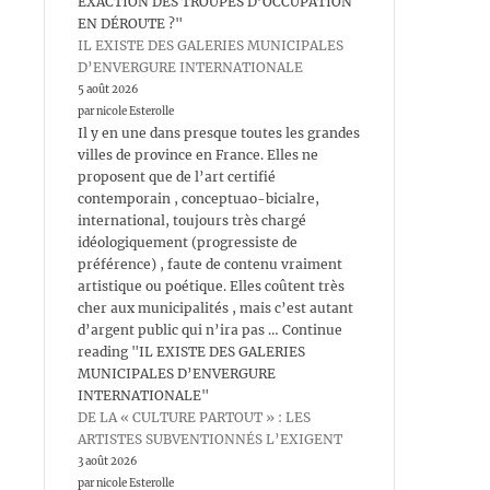
EXACTION DES TROUPES D’OCCUPATION
EN DÉROUTE ?"
IL EXISTE DES GALERIES MUNICIPALES
D’ENVERGURE INTERNATIONALE
5 août 2026
par nicole Esterolle
Il y en une dans presque toutes les grandes
villes de province en France. Elles ne
proposent que de l’art certifié
contemporain , conceptuao-bicialre,
international, toujours très chargé
idéologiquement (progressiste de
préférence) , faute de contenu vraiment
artistique ou poétique. Elles coûtent très
cher aux municipalités , mais c’est autant
d’argent public qui n’ira pas … Continue
reading "IL EXISTE DES GALERIES
MUNICIPALES D’ENVERGURE
INTERNATIONALE"
DE LA « CULTURE PARTOUT » : LES
ARTISTES SUBVENTIONNÉS L’EXIGENT
3 août 2026
par nicole Esterolle