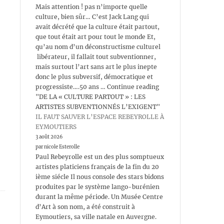
Mais attention ! pas n’importe quelle
culture, bien sûr… C’est Jack Lang qui
avait décrété que la culture était partout,
que tout était art pour tout le monde Et,
qu’au nom d’un déconstructisme culturel
libérateur, il fallait tout subventionner,
mais surtout l’art sans art le plus inepte
donc le plus subversif, démocratique et
progressiste….50 ans … Continue reading
"DE LA « CULTURE PARTOUT » : LES
ARTISTES SUBVENTIONNÉS L’EXIGENT"
IL FAUT SAUVER L’ESPACE REBEYROLLE À
EYMOUTIERS
3 août 2026
par nicole Esterolle
Paul Rebeyrolle est un des plus somptueux
artistes platiciens français de la fin du 20
ième siécle Il nous console des stars bidons
produites par le système lango-burénien
durant la même période. Un Musée Centre
d’Art à son nom, a été construit à
Eymoutiers, sa ville natale en Auvergne.