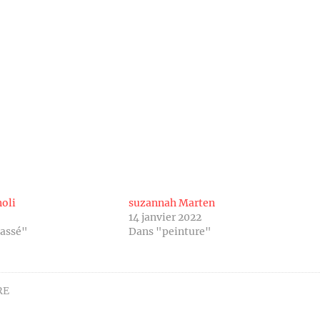
oli
suzannah Marten
14 janvier 2022
lassé"
Dans "peinture"
RE