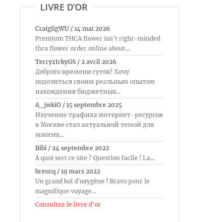
LIVRE D’OR
CraigligWU
/
14 mai 2026
Premium THCA flower isn't right-minded
thca flower order online about...
TerryzIckyGS
/
2 avril 2026
Доброго времени суток! Хочу
поделиться своим реальным опытом
нахождения бюджетных...
A_jwkiO
/
15 septembre 2025
Изучение трафика интернет-ресурсов
в Москве стал актуальной темой для
многих...
Bibi
/
24 septembre 2022
À quoi sert ce site ? Question facile ! La...
breucq
/
19 mars 2022
Un grand bol d'oxygène ! Bravo pour le
magnifique voyage...
Consultez le livre d’or