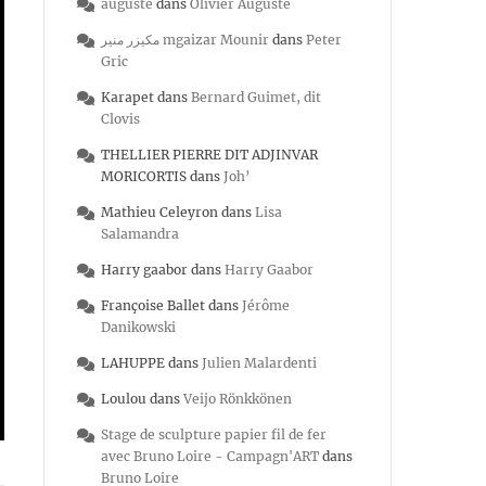
auguste
dans
Olivier Auguste
مكيزر منير mgaizar Mounir
dans
Peter
Gric
Karapet
dans
Bernard Guimet, dit
Clovis
THELLIER PIERRE DIT ADJINVAR
MORICORTIS
dans
Joh’
Mathieu Celeyron
dans
Lisa
Salamandra
Harry gaabor
dans
Harry Gaabor
Françoise Ballet
dans
Jérôme
Danikowski
LAHUPPE
dans
Julien Malardenti
Loulou
dans
Veijo Rönkkönen
Stage de sculpture papier fil de fer
avec Bruno Loire - Campagn'ART
dans
Bruno Loire