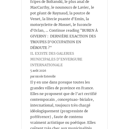
fripes de Boltanski, le plus anal de
MacCarthy, le nounours de Lavier, le
pot géant de Raynaud, la poutre de
Venet, la literie puante d’Emin, la
motocyclette de Mosset, le furoncle
d’Orlan, … Continue reading "BUREN À
GIVERNY : DERNIÈRE EXACTION DES
TROUPES D’OCCUPATION EN
DÉROUTE ?"
IL EXISTE DES GALERIES
MUNICIPALES D’ENVERGURE
INTERNATIONALE
5 août 2026
par nicole Esterolle
Il y en une dans presque toutes les
grandes villes de province en France.
Elles ne proposent que de l’art certifié
contemporain , conceptuao-bicialre,
international, toujours très chargé
idéologiquement (progressiste de
préférence) , faute de contenu
vraiment artistique ou poétique. Elles
coûtent très cher aux municipalités ,