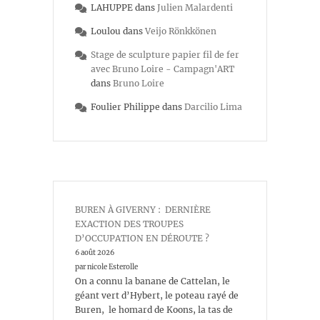
LAHUPPE
dans
Julien Malardenti
Loulou
dans
Veijo Rönkkönen
Stage de sculpture papier fil de fer
avec Bruno Loire - Campagn'ART
dans
Bruno Loire
Foulier Philippe
dans
Darcilio Lima
BUREN À GIVERNY : DERNIÈRE
EXACTION DES TROUPES
D’OCCUPATION EN DÉROUTE ?
6 août 2026
par nicole Esterolle
On a connu la banane de Cattelan, le
géant vert d’Hybert, le poteau rayé de
Buren, le homard de Koons, la tas de