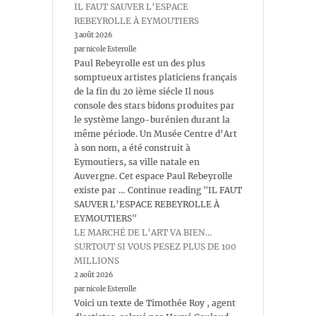
IL FAUT SAUVER L’ESPACE
REBEYROLLE À EYMOUTIERS
3 août 2026
par nicole Esterolle
Paul Rebeyrolle est un des plus
somptueux artistes platiciens français
de la fin du 20 ième siécle Il nous
console des stars bidons produites par
le système lango-burénien durant la
même période. Un Musée Centre d’Art
à son nom, a été construit à
Eymoutiers, sa ville natale en
Auvergne. Cet espace Paul Rebeyrolle
existe par … Continue reading "IL FAUT
SAUVER L’ESPACE REBEYROLLE À
EYMOUTIERS"
LE MARCHÉ DE L’ART VA BIEN…
SURTOUT SI VOUS PESEZ PLUS DE 100
MILLIONS
2 août 2026
par nicole Esterolle
Voici un texte de Timothée Roy , agent