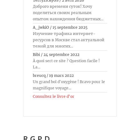
TerryzIckyGS
/
2 avril 2026
Доброго времени суток! Хочу
поделиться своим реальным
опытом нахождения бюджетных...
A_jwkiO
/
15 septembre 2025
Изучение трафика интернет-
ресурсов в Москве стал актуальной
темой для многих...
Bibi
/
24 septembre 2022
À quoi sert ce site ? Question facile !
La...
breucq
/
19 mars 2022
Un grand bol d'oxygène ! Bravo pour le
magnifique voyage...
Consultez le livre d’or
R.G.P.D.