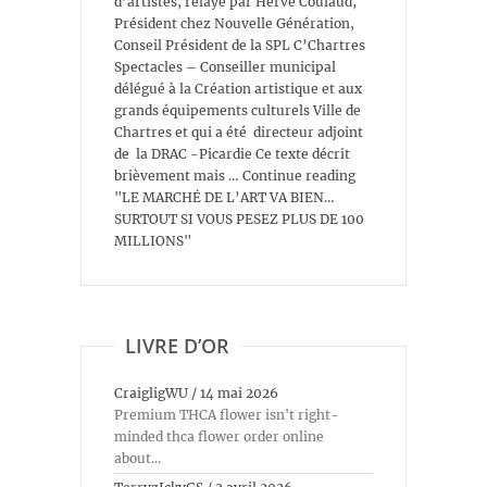
d’artistes, relayé par Hervé Coulaud,
Président chez Nouvelle Génération,
Conseil Président de la SPL C’Chartres
Spectacles – Conseiller municipal
délégué à la Création artistique et aux
grands équipements culturels Ville de
Chartres et qui a été directeur adjoint
de la DRAC -Picardie Ce texte décrit
brièvement mais … Continue reading
"LE MARCHÉ DE L’ART VA BIEN…
SURTOUT SI VOUS PESEZ PLUS DE 100
MILLIONS"
LIVRE D’OR
CraigligWU
/
14 mai 2026
Premium THCA flower isn't right-
minded thca flower order online
about...