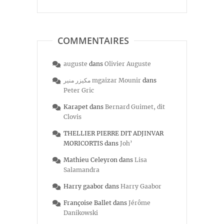
COMMENTAIRES
auguste
dans
Olivier Auguste
مكيزر منير mgaizar Mounir
dans
Peter Gric
Karapet
dans
Bernard Guimet, dit
Clovis
THELLIER PIERRE DIT ADJINVAR
MORICORTIS
dans
Joh’
Mathieu Celeyron
dans
Lisa
Salamandra
Harry gaabor
dans
Harry Gaabor
Françoise Ballet
dans
Jérôme
Danikowski