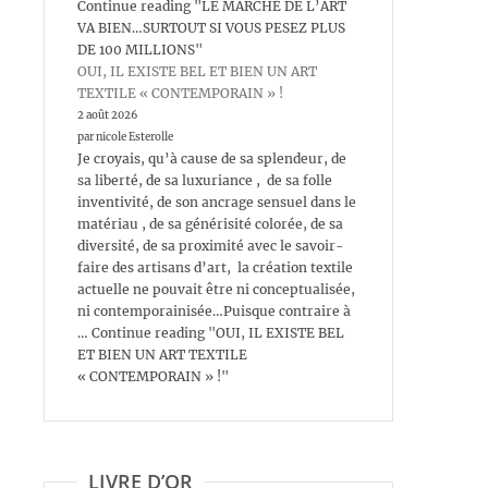
Continue reading "LE MARCHÉ DE L’ART
VA BIEN…SURTOUT SI VOUS PESEZ PLUS
DE 100 MILLIONS"
OUI, IL EXISTE BEL ET BIEN UN ART
TEXTILE « CONTEMPORAIN » !
2 août 2026
par nicole Esterolle
Je croyais, qu’à cause de sa splendeur, de
sa liberté, de sa luxuriance , de sa folle
inventivité, de son ancrage sensuel dans le
matériau , de sa générisité colorée, de sa
diversité, de sa proximité avec le savoir-
faire des artisans d’art, la création textile
actuelle ne pouvait être ni conceptualisée,
ni contemporainisée…Puisque contraire à
… Continue reading "OUI, IL EXISTE BEL
ET BIEN UN ART TEXTILE
« CONTEMPORAIN » !"
LIVRE D’OR