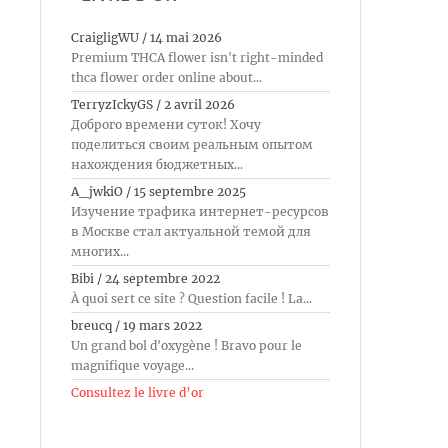
CraigligWU
/
14 mai 2026
Premium THCA flower isn't right-minded
thca flower order online about...
TerryzIckyGS
/
2 avril 2026
Доброго времени суток! Хочу
поделиться своим реальным опытом
нахождения бюджетных...
A_jwkiO
/
15 septembre 2025
Изучение трафика интернет-ресурсов
в Москве стал актуальной темой для
многих...
Bibi
/
24 septembre 2022
À quoi sert ce site ? Question facile ! La...
breucq
/
19 mars 2022
Un grand bol d'oxygène ! Bravo pour le
magnifique voyage...
Consultez le livre d’or