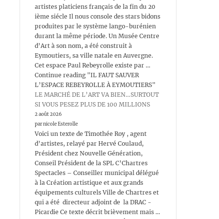
artistes platiciens français de la fin du 20
ième siécle Il nous console des stars bidons
produites par le système lango-burénien
durant la même période. Un Musée Centre
d’Art à son nom, a été construit à
Eymoutiers, sa ville natale en Auvergne.
Cet espace Paul Rebeyrolle existe par …
Continue reading "IL FAUT SAUVER
L’ESPACE REBEYROLLE À EYMOUTIERS"
LE MARCHÉ DE L’ART VA BIEN…SURTOUT
SI VOUS PESEZ PLUS DE 100 MILLIONS
2 août 2026
par nicole Esterolle
Voici un texte de Timothée Roy , agent
d’artistes, relayé par Hervé Coulaud,
Président chez Nouvelle Génération,
Conseil Président de la SPL C’Chartres
Spectacles – Conseiller municipal délégué
à la Création artistique et aux grands
équipements culturels Ville de Chartres et
qui a été directeur adjoint de la DRAC -
Picardie Ce texte décrit brièvement mais …