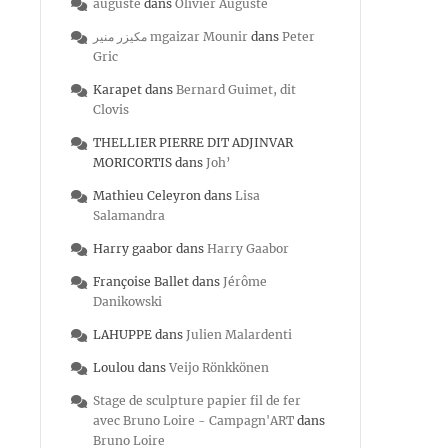
auguste
dans
Olivier Auguste
مكيزر منير mgaizar Mounir
dans
Peter
Gric
Karapet
dans
Bernard Guimet, dit
Clovis
THELLIER PIERRE DIT ADJINVAR
MORICORTIS
dans
Joh’
Mathieu Celeyron
dans
Lisa
Salamandra
Harry gaabor
dans
Harry Gaabor
Françoise Ballet
dans
Jérôme
Danikowski
LAHUPPE
dans
Julien Malardenti
Loulou
dans
Veijo Rönkkönen
Stage de sculpture papier fil de fer
avec Bruno Loire - Campagn'ART
dans
Bruno Loire