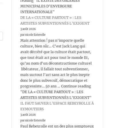
reading "IL EXISTE DES GALERIES
MUNICIPALES D’ENVERGURE
INTERNATIONALE"
DE LA « CULTURE PARTOUT » : LES
ARTISTES SUBVENTIONNÉS L’EXIGENT
3 août 2026
par nicole Esterolle
Mais attention ! pas n’importe quelle
culture, bien sûr… C’est Jack Lang qui
avait décrété que la culture était partout,
que tout était art pour tout le monde Et,
qu’au nom d’un déconstructisme culturel
libérateur, il fallait tout subventionner,
mais surtout l’art sans art le plus inepte
donc le plus subversif, démocratique et
progressiste….50 ans … Continue reading
"DE LA « CULTURE PARTOUT » : LES
ARTISTES SUBVENTIONNÉS L’EXIGENT"
IL FAUT SAUVER L’ESPACE REBEYROLLE À
EYMOUTIERS
3 août 2026
par nicole Esterolle
Paul Rebeyrolle est un des plus somptueux