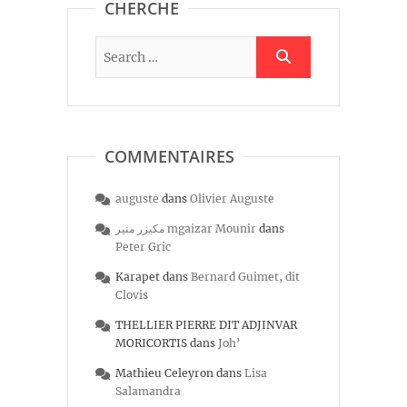
CHERCHE
COMMENTAIRES
auguste
dans
Olivier Auguste
مكيزر منير mgaizar Mounir
dans
Peter Gric
Karapet
dans
Bernard Guimet, dit
Clovis
THELLIER PIERRE DIT ADJINVAR
MORICORTIS
dans
Joh’
Mathieu Celeyron
dans
Lisa
Salamandra