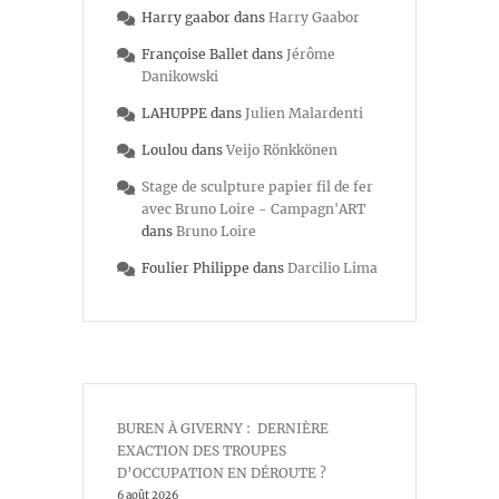
Harry gaabor
dans
Harry Gaabor
Françoise Ballet
dans
Jérôme
Danikowski
LAHUPPE
dans
Julien Malardenti
Loulou
dans
Veijo Rönkkönen
Stage de sculpture papier fil de fer
avec Bruno Loire - Campagn'ART
dans
Bruno Loire
Foulier Philippe
dans
Darcilio Lima
BUREN À GIVERNY : DERNIÈRE
EXACTION DES TROUPES
D’OCCUPATION EN DÉROUTE ?
6 août 2026