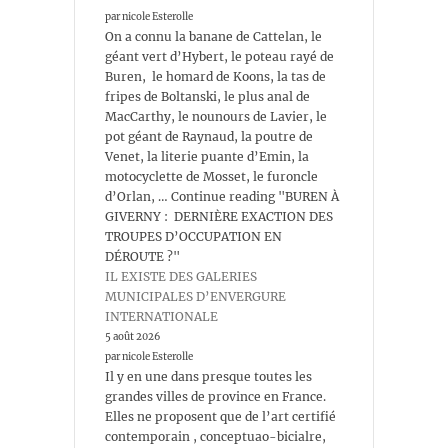
par nicole Esterolle
On a connu la banane de Cattelan, le
géant vert d’Hybert, le poteau rayé de
Buren, le homard de Koons, la tas de
fripes de Boltanski, le plus anal de
MacCarthy, le nounours de Lavier, le
pot géant de Raynaud, la poutre de
Venet, la literie puante d’Emin, la
motocyclette de Mosset, le furoncle
d’Orlan, … Continue reading "BUREN À
GIVERNY : DERNIÈRE EXACTION DES
TROUPES D’OCCUPATION EN
DÉROUTE ?"
IL EXISTE DES GALERIES
MUNICIPALES D’ENVERGURE
INTERNATIONALE
5 août 2026
par nicole Esterolle
Il y en une dans presque toutes les
grandes villes de province en France.
Elles ne proposent que de l’art certifié
contemporain , conceptuao-bicialre,