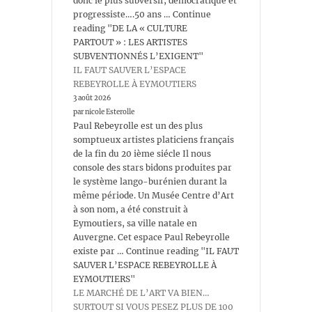
donc le plus subversif, démocratique et
progressiste….50 ans … Continue
reading "DE LA « CULTURE
PARTOUT » : LES ARTISTES
SUBVENTIONNÉS L’EXIGENT"
IL FAUT SAUVER L’ESPACE
REBEYROLLE À EYMOUTIERS
3 août 2026
par nicole Esterolle
Paul Rebeyrolle est un des plus
somptueux artistes platiciens français
de la fin du 20 ième siécle Il nous
console des stars bidons produites par
le système lango-burénien durant la
même période. Un Musée Centre d’Art
à son nom, a été construit à
Eymoutiers, sa ville natale en
Auvergne. Cet espace Paul Rebeyrolle
existe par … Continue reading "IL FAUT
SAUVER L’ESPACE REBEYROLLE À
EYMOUTIERS"
LE MARCHÉ DE L’ART VA BIEN…
SURTOUT SI VOUS PESEZ PLUS DE 100