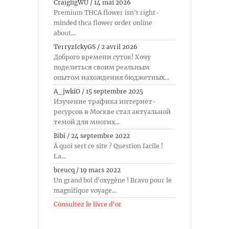
CraigligWU
/
14 mai 2026
Premium THCA flower isn't right-
minded thca flower order online
about...
TerryzIckyGS
/
2 avril 2026
Доброго времени суток! Хочу
поделиться своим реальным
опытом нахождения бюджетных...
A_jwkiO
/
15 septembre 2025
Изучение трафика интернет-
ресурсов в Москве стал актуальной
темой для многих...
Bibi
/
24 septembre 2022
À quoi sert ce site ? Question facile !
La...
breucq
/
19 mars 2022
Un grand bol d'oxygène ! Bravo pour le
magnifique voyage...
Consultez le livre d’or