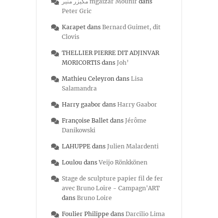
مكيزر منير mgaizar Mounir
dans
Peter Gric
Karapet
dans
Bernard Guimet, dit
Clovis
THELLIER PIERRE DIT ADJINVAR
MORICORTIS
dans
Joh’
Mathieu Celeyron
dans
Lisa
Salamandra
Harry gaabor
dans
Harry Gaabor
Françoise Ballet
dans
Jérôme
Danikowski
LAHUPPE
dans
Julien Malardenti
Loulou
dans
Veijo Rönkkönen
Stage de sculpture papier fil de fer
avec Bruno Loire - Campagn'ART
dans
Bruno Loire
Foulier Philippe
dans
Darcilio Lima