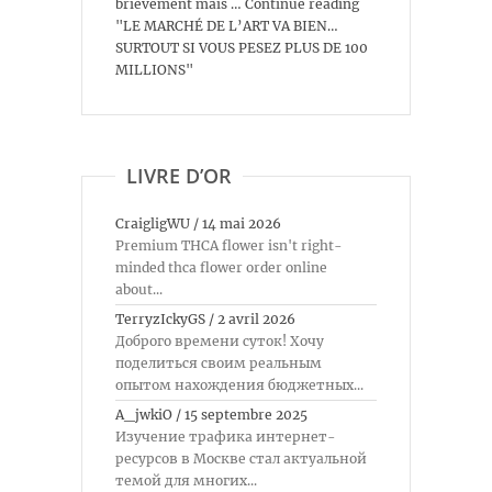
brièvement mais … Continue reading
"LE MARCHÉ DE L’ART VA BIEN…
SURTOUT SI VOUS PESEZ PLUS DE 100
MILLIONS"
LIVRE D’OR
CraigligWU
/
14 mai 2026
Premium THCA flower isn't right-
minded thca flower order online
about...
TerryzIckyGS
/
2 avril 2026
Доброго времени суток! Хочу
поделиться своим реальным
опытом нахождения бюджетных...
A_jwkiO
/
15 septembre 2025
Изучение трафика интернет-
ресурсов в Москве стал актуальной
темой для многих...