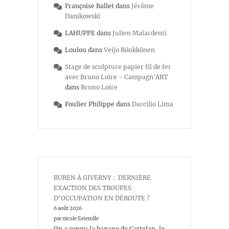
Françoise Ballet
dans
Jérôme
Danikowski
LAHUPPE
dans
Julien Malardenti
Loulou
dans
Veijo Rönkkönen
Stage de sculpture papier fil de fer
avec Bruno Loire - Campagn'ART
dans
Bruno Loire
Foulier Philippe
dans
Darcilio Lima
BUREN À GIVERNY : DERNIÈRE
EXACTION DES TROUPES
D’OCCUPATION EN DÉROUTE ?
6 août 2026
par nicole Esterolle
On a connu la banane de Cattelan, le