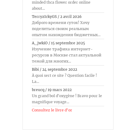
minded thca flower order online
about...
TerryzIckyGS
/
2 avril 2026
Доброго времени суток! Хочу
поделиться своим реальным
опытом нахождения бюджетных...
A_jwkiO
/
15 septembre 2025
Изучение трафика интернет-
ресурсов в Москве стал актуальной
темой для многих...
Bibi
/
24 septembre 2022
À quoi sert ce site ? Question facile !
La...
breucq
/
19 mars 2022
Un grand bol d'oxygène ! Bravo pour le
magnifique voyage...
Consultez le livre d’or