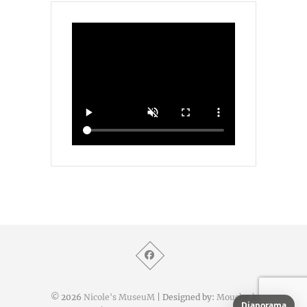
© 2026
Nicole's MuseuM
| Designed by:
Mouche à
Diaporama