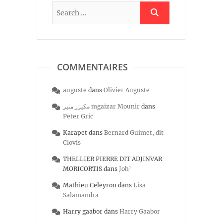
COMMENTAIRES
auguste
dans
Olivier Auguste
مكيزر منير mgaizar Mounir
dans
Peter Gric
Karapet
dans
Bernard Guimet, dit
Clovis
THELLIER PIERRE DIT ADJINVAR
MORICORTIS
dans
Joh’
Mathieu Celeyron
dans
Lisa
Salamandra
Harry gaabor
dans
Harry Gaabor