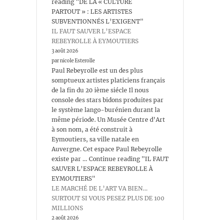
reading "DE LA « CULTURE
PARTOUT » : LES ARTISTES
SUBVENTIONNÉS L’EXIGENT"
IL FAUT SAUVER L’ESPACE
REBEYROLLE À EYMOUTIERS
3 août 2026
par nicole Esterolle
Paul Rebeyrolle est un des plus
somptueux artistes platiciens français
de la fin du 20 ième siécle Il nous
console des stars bidons produites par
le système lango-burénien durant la
même période. Un Musée Centre d’Art
à son nom, a été construit à
Eymoutiers, sa ville natale en
Auvergne. Cet espace Paul Rebeyrolle
existe par … Continue reading "IL FAUT
SAUVER L’ESPACE REBEYROLLE À
EYMOUTIERS"
LE MARCHÉ DE L’ART VA BIEN…
SURTOUT SI VOUS PESEZ PLUS DE 100
MILLIONS
2 août 2026