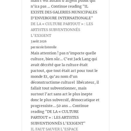
mais c’est autant d’argent public qui
n’ira pas … Continue reading "IL
EXISTE DES GALERIES MUNICIPALES
D’ENVERGURE INTERNATIONALE"
DE LA « CULTURE PARTOUT » : LES
ARTISTES SUBVENTIONNÉS
L’EXIGENT
3 août 2026
par nicole Esterolle
Mais attention ! pas n’importe quelle
culture, bien sûr… C’est Jack Lang qui
avait décrété que la culture était
partout, que tout était art pour tout le
monde Et, qu’au nom d’un
déconstructisme culturel libérateur, il
fallait tout subventionner, mais
surtout l’art sans art le plus inepte
donc le plus subversif, démocratique et
progressiste….50 ans … Continue
reading "DE LA « CULTURE
PARTOUT » : LES ARTISTES
SUBVENTIONNÉS L’EXIGENT"
IL FAUT SAUVER L’ESPACE