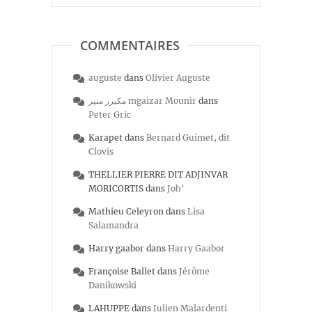
COMMENTAIRES
auguste
dans
Olivier Auguste
مكيزر منير mgaizar Mounir
dans
Peter Gric
Karapet
dans
Bernard Guimet, dit
Clovis
THELLIER PIERRE DIT ADJINVAR
MORICORTIS
dans
Joh’
Mathieu Celeyron
dans
Lisa
Salamandra
Harry gaabor
dans
Harry Gaabor
Françoise Ballet
dans
Jérôme
Danikowski
LAHUPPE
dans
Julien Malardenti