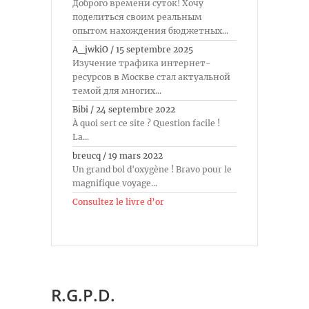
Доброго времени суток! Хочу
поделиться своим реальным
опытом нахождения бюджетных...
A_jwkiO
/
15 septembre 2025
Изучение трафика интернет-
ресурсов в Москве стал актуальной
темой для многих...
Bibi
/
24 septembre 2022
À quoi sert ce site ? Question facile !
La...
breucq
/
19 mars 2022
Un grand bol d'oxygène ! Bravo pour le
magnifique voyage...
Consultez le livre d’or
R.G.P.D.