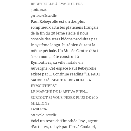
REBEYROLLE À EYMOUTIERS
3 août 2026
par nicole Esterolle
Paul Rebeyrolle est un des plus
somptueux artistes platiciens français
de la fin du 20 ième siécle Il nous
console des stars bidons produites par
le système lango-burénien durant la
même période. Un Musée Centre d’Art
à son nom, a été construit à
Eymoutiers, sa ville natale en
Auvergne. Cet espace Paul Rebeyrolle
existe par … Continue reading "IL FAUT
SAUVER L’ESPACE REBEYROLLE À
EYMOUTIERS"
LE MARCHÉ DE L’ART VA BIEN…
SURTOUT SI VOUS PESEZ PLUS DE 100
MILLIONS
2 août 2026
par nicole Esterolle
Voici un texte de Timothée Roy , agent
d’artistes, relayé par Hervé Coulaud,