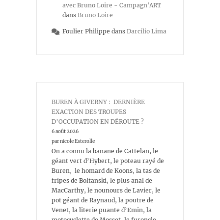
avec Bruno Loire - Campagn'ART
dans
Bruno Loire
Foulier Philippe
dans
Darcilio Lima
BUREN À GIVERNY : DERNIÈRE
EXACTION DES TROUPES
D’OCCUPATION EN DÉROUTE ?
6 août 2026
par nicole Esterolle
On a connu la banane de Cattelan, le
géant vert d’Hybert, le poteau rayé de
Buren, le homard de Koons, la tas de
fripes de Boltanski, le plus anal de
MacCarthy, le nounours de Lavier, le
pot géant de Raynaud, la poutre de
Venet, la literie puante d’Emin, la
motocyclette de Mosset, le furoncle