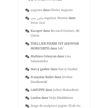
auguste
dans
Olivier Auguste
مكيزر منير mgaizar Mounir
dans
Peter Gric
Karapet
dans
Bernard Guimet, dit
Clovis
THELLIER PIERRE DIT ADJINVAR
MORICORTIS
dans
Joh’
Mathieu Celeyron
dans
Lisa
Salamandra
Harry gaabor
dans
Harry Gaabor
Françoise Ballet
dans
Jérôme
Danikowski
LAHUPPE
dans
Julien Malardenti
Loulou
dans
Veijo Rönkkönen
Stage de sculpture papier fil de fer