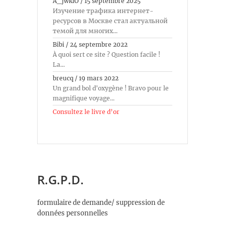
A_jwkiO
/
15 septembre 2025
Изучение трафика интернет-
ресурсов в Москве стал актуальной
темой для многих...
Bibi
/
24 septembre 2022
À quoi sert ce site ? Question facile !
La...
breucq
/
19 mars 2022
Un grand bol d'oxygène ! Bravo pour le
magnifique voyage...
Consultez le livre d’or
R.G.P.D.
formulaire de demande/ suppression de
données personnelles