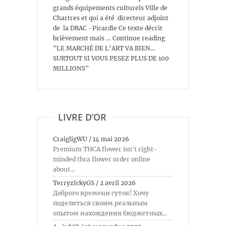
grands équipements culturels Ville de
Chartres et qui a été directeur adjoint
de la DRAC -Picardie Ce texte décrit
brièvement mais … Continue reading
"LE MARCHÉ DE L’ART VA BIEN…
SURTOUT SI VOUS PESEZ PLUS DE 100
MILLIONS"
LIVRE D’OR
CraigligWU
/
14 mai 2026
Premium THCA flower isn't right-
minded thca flower order online
about...
TerryzIckyGS
/
2 avril 2026
Доброго времени суток! Хочу
поделиться своим реальным
опытом нахождения бюджетных...