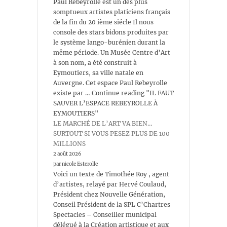
Paul Rebeyrolle est un des plus
somptueux artistes platiciens français
de la fin du 20 ième siécle Il nous
console des stars bidons produites par
le système lango-burénien durant la
même période. Un Musée Centre d’Art
à son nom, a été construit à
Eymoutiers, sa ville natale en
Auvergne. Cet espace Paul Rebeyrolle
existe par … Continue reading "IL FAUT
SAUVER L’ESPACE REBEYROLLE À
EYMOUTIERS"
LE MARCHÉ DE L’ART VA BIEN…
SURTOUT SI VOUS PESEZ PLUS DE 100
MILLIONS
2 août 2026
par nicole Esterolle
Voici un texte de Timothée Roy , agent
d’artistes, relayé par Hervé Coulaud,
Président chez Nouvelle Génération,
Conseil Président de la SPL C’Chartres
Spectacles – Conseiller municipal
délégué à la Création artistique et aux