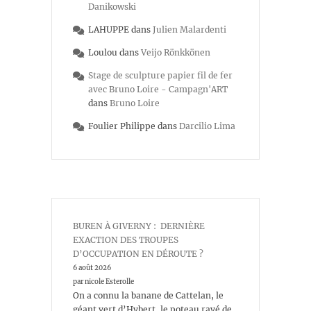
Danikowski
LAHUPPE
dans
Julien Malardenti
Loulou
dans
Veijo Rönkkönen
Stage de sculpture papier fil de fer
avec Bruno Loire - Campagn'ART
dans
Bruno Loire
Foulier Philippe
dans
Darcilio Lima
BUREN À GIVERNY : DERNIÈRE
EXACTION DES TROUPES
D’OCCUPATION EN DÉROUTE ?
6 août 2026
par nicole Esterolle
On a connu la banane de Cattelan, le
géant vert d’Hybert, le poteau rayé de