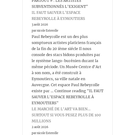
PARTOUT » : LES ARTISTES
SUBVENTIONNÉS L’EXIGENT"
IL FAUT SAUVER L’ESPACE
REBEYROLLE À EYMOUTIERS
3 août 2026
par nicole Esterolle
Paul Rebeyrolle est un des plus
somptueux artistes platiciens français
de la fin du 20 ième siécle Il nous
console des stars bidons produites par
le système lango-burénien durant la
même période. Un Musée Centre d’Art
à son nom, a été construit à
Eymoutiers, sa ville natale en
Auvergne. Cet espace Paul Rebeyrolle
existe par … Continue reading "IL FAUT
SAUVER L’ESPACE REBEYROLLE À
EYMOUTIERS"
LE MARCHÉ DE L’ART VA BIEN…
SURTOUT SI VOUS PESEZ PLUS DE 100
MILLIONS
2 août 2026
par nicole Esterolle