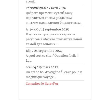
about...
TerryzIckyGS
/
2 avril 2026
Доброго времени суток! Хочу
поделиться своим реальным
опытом нахождения бюджетных...
A_jwkiO
/
15 septembre 2025
Изучение трафика интернет-
ресурсов в Москве стал актуальной
темой для многих...
Bibi
/
24 septembre 2022
À quoi sert ce site ? Question facile !
La...
breucq
/
19 mars 2022
Un grand bol d'oxygène ! Bravo pour le
magnifique voyage...
Consultez le livre d’or