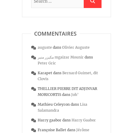
COMMENTAIRES
auguste
dans
Olivier Auguste
مكيزر منير mgaizar Mounir
dans
Peter Gric
Karapet
dans
Bernard Guimet, dit
Clovis
THELLIER PIERRE DIT ADJINVAR
MORICORTIS
dans
Joh’
Mathieu Celeyron
dans
Lisa
Salamandra
Harry gaabor
dans
Harry Gaabor
Françoise Ballet
dans
Jérôme