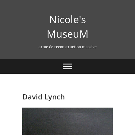
Skip
to
Nicole's
content
MuseuM
arme de reconstruction massive
David Lynch