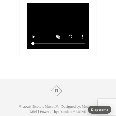
© 2026
Nicole's MuseuM
| Designed by:
Mouche à
Diaporama
Miel
| Powered by:
Damien MAIGNE