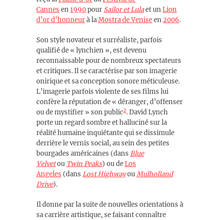
Cannes
en
1990
pour
Sailor et Lula
et un
Lion
d’or d’honneur
à la
Mostra de Venise
en
2006
.
Son style novateur et surréaliste, parfois
qualifié de « lynchien », est devenu
reconnaissable pour de nombreux spectateurs
et critiques. Il se caractérise par son imagerie
onirique et sa conception sonore méticuleuse.
L’imagerie parfois violente de ses films lui
confère la réputation de « déranger, d’offenser
2
ou de mystifier » son public
. David Lynch
porte un regard sombre et halluciné sur la
réalité humaine inquiétante qui se dissimule
derrière le vernis social, au sein des petites
bourgades américaines (dans
Blue
Velvet
ou
Twin Peaks
) ou de
Los
Angeles
(dans
Lost Highway
ou
Mulholland
Drive
).
Il donne par la suite de nouvelles orientations à
sa carrière artistique, se faisant connaître