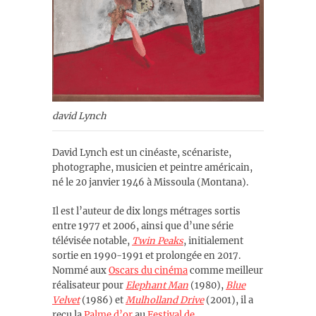
david Lynch
David Lynch est un cinéaste, scénariste,
photographe, musicien et peintre américain,
né le 20 janvier 1946 à Missoula (Montana).
Il est l’auteur de dix longs métrages sortis
entre 1977 et 2006, ainsi que d’une série
télévisée notable,
Twin Peaks
, initialement
sortie en 1990-1991 et prolongée en 2017.
Nommé aux
Oscars du cinéma
comme meilleur
réalisateur pour
Elephant Man
(1980),
Blue
Velvet
(1986) et
Mulholland Drive
(2001), il a
reçu la
Palme d’or
au
Festival de