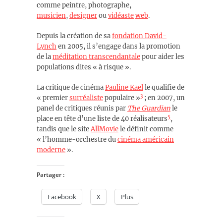
comme peintre, photographe,
musicien
,
designer
ou
vidéaste
web
.
Depuis la création de sa
fondation David-
Lynch
en 2005, il s’engage dans la promotion
de la
méditation transcendantale
pour aider les
populations dites « à risque »
.
La critique de cinéma
Pauline Kael
le qualifie de
3
« premier
surréaliste
populaire »
; en 2007, un
panel de critiques réunis par
The Guardian
le
5
place en tête d’une liste de 40 réalisateurs
,
tandis que le site
AllMovie
le définit comme
« l’homme-orchestre du
cinéma américain
moderne
»
.
Partager :
Facebook
X
Plus