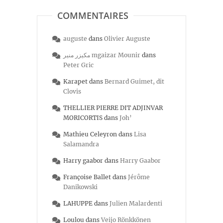
COMMENTAIRES
auguste
dans
Olivier Auguste
مكيزر منير mgaizar Mounir
dans
Peter Gric
Karapet
dans
Bernard Guimet, dit
Clovis
THELLIER PIERRE DIT ADJINVAR
MORICORTIS
dans
Joh’
Mathieu Celeyron
dans
Lisa
Salamandra
Harry gaabor
dans
Harry Gaabor
Françoise Ballet
dans
Jérôme
Danikowski
LAHUPPE
dans
Julien Malardenti
Loulou
dans
Veijo Rönkkönen