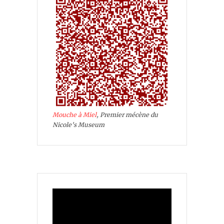
Mouche à Miel
, Premier mécène du
Nicole's Museum