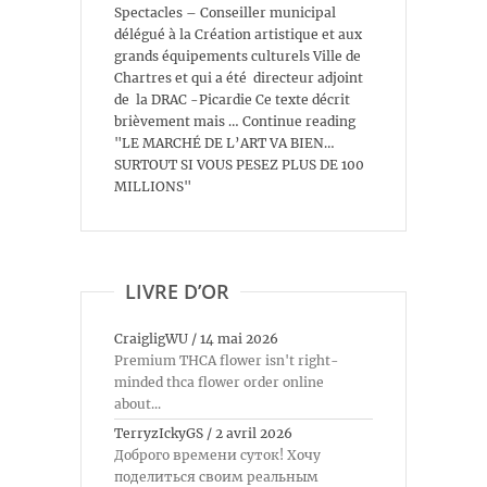
Spectacles – Conseiller municipal
délégué à la Création artistique et aux
grands équipements culturels Ville de
Chartres et qui a été directeur adjoint
de la DRAC -Picardie Ce texte décrit
brièvement mais … Continue reading
"LE MARCHÉ DE L’ART VA BIEN…
SURTOUT SI VOUS PESEZ PLUS DE 100
MILLIONS"
LIVRE D’OR
CraigligWU
/
14 mai 2026
Premium THCA flower isn't right-
minded thca flower order online
about...
TerryzIckyGS
/
2 avril 2026
Доброго времени суток! Хочу
поделиться своим реальным