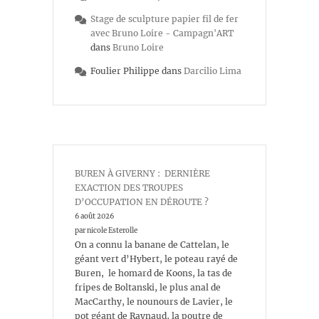
Stage de sculpture papier fil de fer
avec Bruno Loire - Campagn'ART
dans
Bruno Loire
Foulier Philippe
dans
Darcilio Lima
BUREN À GIVERNY : DERNIÈRE
EXACTION DES TROUPES
D’OCCUPATION EN DÉROUTE ?
6 août 2026
par nicole Esterolle
On a connu la banane de Cattelan, le
géant vert d’Hybert, le poteau rayé de
Buren, le homard de Koons, la tas de
fripes de Boltanski, le plus anal de
MacCarthy, le nounours de Lavier, le
pot géant de Raynaud, la poutre de