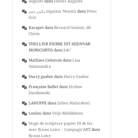
auguste
dans
Olivier Auguste
مكيزر منير mgaizar Mounir
dans
Peter
Gric
Karapet
dans
Bernard Guimet, dit
Clovis
THELLIER PIERRE DIT ADJINVAR
MORICORTIS
dans
Joh’
Mathieu Celeyron
dans
Lisa
Salamandra
Harry gaabor
dans
Harry Gaabor
Françoise Ballet
dans
Jérôme
Danikowski
LAHUPPE
dans
Julien Malardenti
Loulou
dans
Veijo Rönkkönen
Stage de sculpture papier fil de fer
avec Bruno Loire - Campagn'ART
dans
Bruno Loire