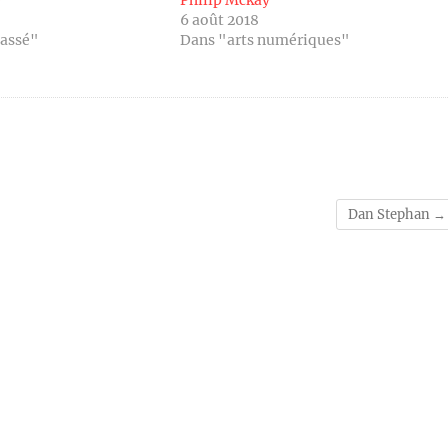
e
Philip Mckay
6 août 2018
lassé"
Dans "arts numériques"
Dan Stephan
→