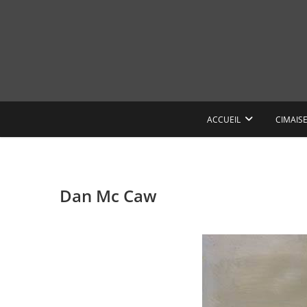
Skip
to
content
ACCUEIL
CIMAIS
Dan Mc Caw