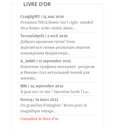
LIVRE D’OR
CraigligWU
/
14 mai 2026
Premium THCA flower isn't right-minded
thca flower order online about...
TerryzIckyGS
/
2 avril 2026
Доброго времени суток! Хочу
поделиться своим реальным опытом
нахождения бюджетных...
A_jwkiO
/
15 septembre 2025
Изучение трафика интернет-ресурсов
в Москве стал актуальной темой для
многих...
Bibi
/
24 septembre 2022
À quoi sert ce site ? Question facile ! La...
breucq
/
19 mars 2022
Un grand bol d'oxygène ! Bravo pour le
magnifique voyage...
Consultez le livre d’or