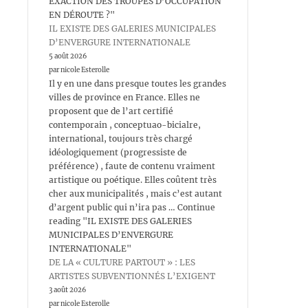
EXACTION DES TROUPES D’OCCUPATION
EN DÉROUTE ?"
IL EXISTE DES GALERIES MUNICIPALES
D’ENVERGURE INTERNATIONALE
5 août 2026
par nicole Esterolle
Il y en une dans presque toutes les grandes
villes de province en France. Elles ne
proposent que de l’art certifié
contemporain , conceptuao-bicialre,
international, toujours très chargé
idéologiquement (progressiste de
préférence) , faute de contenu vraiment
artistique ou poétique. Elles coûtent très
cher aux municipalités , mais c’est autant
d’argent public qui n’ira pas … Continue
reading "IL EXISTE DES GALERIES
MUNICIPALES D’ENVERGURE
INTERNATIONALE"
DE LA « CULTURE PARTOUT » : LES
ARTISTES SUBVENTIONNÉS L’EXIGENT
3 août 2026
par nicole Esterolle