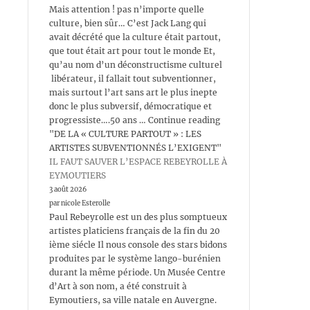
Mais attention ! pas n’importe quelle
culture, bien sûr… C’est Jack Lang qui
avait décrété que la culture était partout,
que tout était art pour tout le monde Et,
qu’au nom d’un déconstructisme culturel
libérateur, il fallait tout subventionner,
mais surtout l’art sans art le plus inepte
donc le plus subversif, démocratique et
progressiste….50 ans … Continue reading
"DE LA « CULTURE PARTOUT » : LES
ARTISTES SUBVENTIONNÉS L’EXIGENT"
IL FAUT SAUVER L’ESPACE REBEYROLLE À
EYMOUTIERS
3 août 2026
par nicole Esterolle
Paul Rebeyrolle est un des plus somptueux
artistes platiciens français de la fin du 20
ième siécle Il nous console des stars bidons
produites par le système lango-burénien
durant la même période. Un Musée Centre
d’Art à son nom, a été construit à
Eymoutiers, sa ville natale en Auvergne.