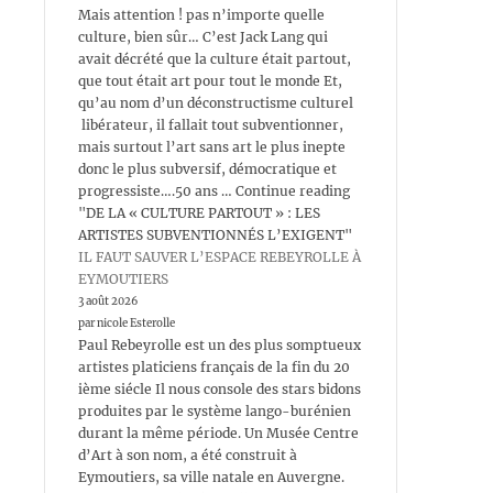
Mais attention ! pas n’importe quelle
culture, bien sûr… C’est Jack Lang qui
avait décrété que la culture était partout,
que tout était art pour tout le monde Et,
qu’au nom d’un déconstructisme culturel
libérateur, il fallait tout subventionner,
mais surtout l’art sans art le plus inepte
donc le plus subversif, démocratique et
progressiste….50 ans … Continue reading
"DE LA « CULTURE PARTOUT » : LES
ARTISTES SUBVENTIONNÉS L’EXIGENT"
IL FAUT SAUVER L’ESPACE REBEYROLLE À
EYMOUTIERS
3 août 2026
par nicole Esterolle
Paul Rebeyrolle est un des plus somptueux
artistes platiciens français de la fin du 20
ième siécle Il nous console des stars bidons
produites par le système lango-burénien
durant la même période. Un Musée Centre
d’Art à son nom, a été construit à
Eymoutiers, sa ville natale en Auvergne.