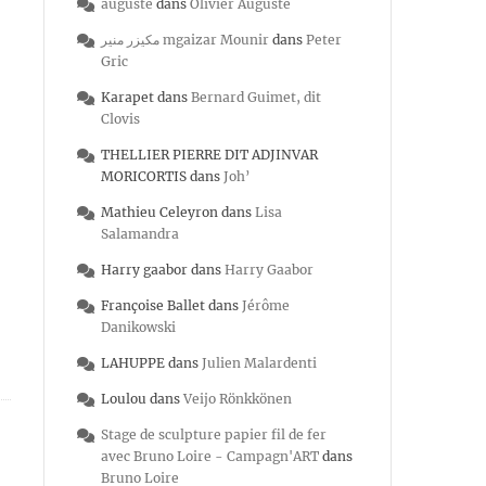
auguste
dans
Olivier Auguste
مكيزر منير mgaizar Mounir
dans
Peter
Gric
Karapet
dans
Bernard Guimet, dit
Clovis
THELLIER PIERRE DIT ADJINVAR
MORICORTIS
dans
Joh’
Mathieu Celeyron
dans
Lisa
Salamandra
Harry gaabor
dans
Harry Gaabor
Françoise Ballet
dans
Jérôme
Danikowski
LAHUPPE
dans
Julien Malardenti
Loulou
dans
Veijo Rönkkönen
Stage de sculpture papier fil de fer
avec Bruno Loire - Campagn'ART
dans
Bruno Loire