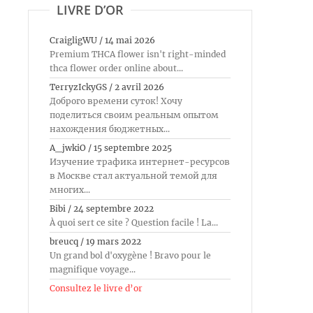
LIVRE D’OR
CraigligWU
/
14 mai 2026
Premium THCA flower isn't right-minded
thca flower order online about...
TerryzIckyGS
/
2 avril 2026
Доброго времени суток! Хочу
поделиться своим реальным опытом
нахождения бюджетных...
A_jwkiO
/
15 septembre 2025
Изучение трафика интернет-ресурсов
в Москве стал актуальной темой для
многих...
Bibi
/
24 septembre 2022
À quoi sert ce site ? Question facile ! La...
breucq
/
19 mars 2022
Un grand bol d'oxygène ! Bravo pour le
magnifique voyage...
Consultez le livre d’or