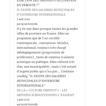
EXACTION DES TROUPES D’OCCUPATION
EN DÉROUTE ?"
IL EXISTE DES GALERIES MUNICIPALES
D’ENVERGURE INTERNATIONALE
5 août 2026
par nicole Esterolle
Il y en une dans presque toutes les grandes
villes de province en France. Elles ne
proposent que de l’art certifié
contemporain , conceptuao-bicialre,
international, toujours très chargé
idéologiquement (progressiste de
préférence) , faute de contenu vraiment
artistique ou poétique. Elles coûtent très
cher aux municipalités , mais c’est autant
d’argent public qui n’ira pas … Continue
reading "IL EXISTE DES GALERIES
MUNICIPALES D’ENVERGURE
INTERNATIONALE"
DE LA « CULTURE PARTOUT » : LES
ARTISTES SUBVENTIONNÉS L’EXIGENT
3 août 2026
par nicole Esterolle