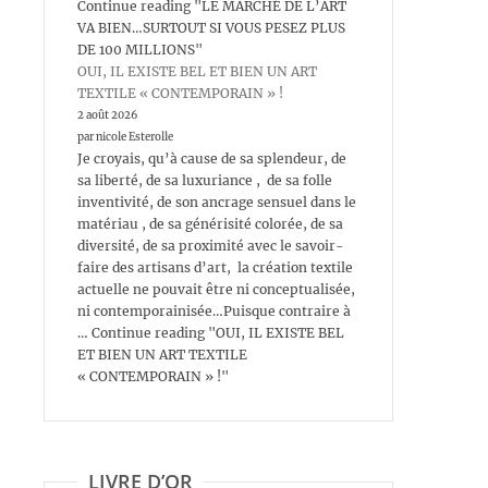
Continue reading "LE MARCHÉ DE L’ART
VA BIEN…SURTOUT SI VOUS PESEZ PLUS
DE 100 MILLIONS"
OUI, IL EXISTE BEL ET BIEN UN ART
TEXTILE « CONTEMPORAIN » !
2 août 2026
par nicole Esterolle
Je croyais, qu’à cause de sa splendeur, de
sa liberté, de sa luxuriance , de sa folle
inventivité, de son ancrage sensuel dans le
matériau , de sa générisité colorée, de sa
diversité, de sa proximité avec le savoir-
faire des artisans d’art, la création textile
actuelle ne pouvait être ni conceptualisée,
ni contemporainisée…Puisque contraire à
… Continue reading "OUI, IL EXISTE BEL
ET BIEN UN ART TEXTILE
« CONTEMPORAIN » !"
LIVRE D’OR