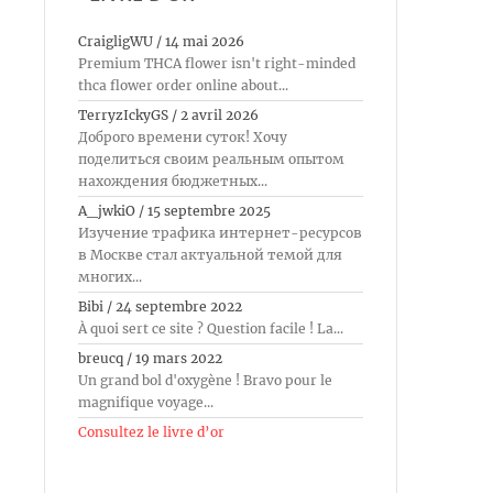
CraigligWU
/
14 mai 2026
Premium THCA flower isn't right-minded
thca flower order online about...
TerryzIckyGS
/
2 avril 2026
Доброго времени суток! Хочу
поделиться своим реальным опытом
нахождения бюджетных...
A_jwkiO
/
15 septembre 2025
Изучение трафика интернет-ресурсов
в Москве стал актуальной темой для
многих...
Bibi
/
24 septembre 2022
À quoi sert ce site ? Question facile ! La...
breucq
/
19 mars 2022
Un grand bol d'oxygène ! Bravo pour le
magnifique voyage...
Consultez le livre d’or