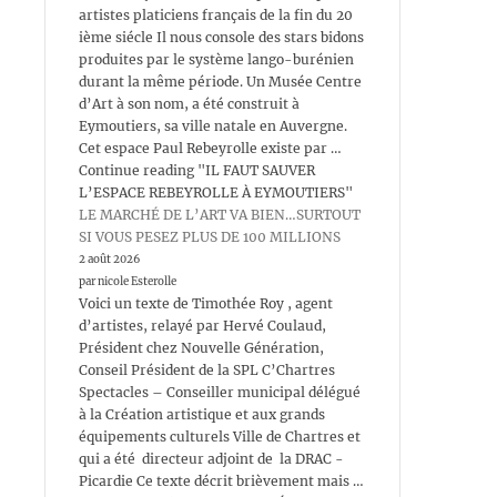
artistes platiciens français de la fin du 20
ième siécle Il nous console des stars bidons
produites par le système lango-burénien
durant la même période. Un Musée Centre
d’Art à son nom, a été construit à
Eymoutiers, sa ville natale en Auvergne.
Cet espace Paul Rebeyrolle existe par …
Continue reading "IL FAUT SAUVER
L’ESPACE REBEYROLLE À EYMOUTIERS"
LE MARCHÉ DE L’ART VA BIEN…SURTOUT
SI VOUS PESEZ PLUS DE 100 MILLIONS
2 août 2026
par nicole Esterolle
Voici un texte de Timothée Roy , agent
d’artistes, relayé par Hervé Coulaud,
Président chez Nouvelle Génération,
Conseil Président de la SPL C’Chartres
Spectacles – Conseiller municipal délégué
à la Création artistique et aux grands
équipements culturels Ville de Chartres et
qui a été directeur adjoint de la DRAC -
Picardie Ce texte décrit brièvement mais …