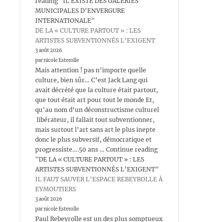
reading "IL EXISTE DES GALERIES
MUNICIPALES D’ENVERGURE
INTERNATIONALE"
DE LA « CULTURE PARTOUT » : LES
ARTISTES SUBVENTIONNÉS L’EXIGENT
3 août 2026
par nicole Esterolle
Mais attention ! pas n’importe quelle
culture, bien sûr… C’est Jack Lang qui
avait décrété que la culture était partout,
que tout était art pour tout le monde Et,
qu’au nom d’un déconstructisme culturel
libérateur, il fallait tout subventionner,
mais surtout l’art sans art le plus inepte
donc le plus subversif, démocratique et
progressiste….50 ans … Continue reading
"DE LA « CULTURE PARTOUT » : LES
ARTISTES SUBVENTIONNÉS L’EXIGENT"
IL FAUT SAUVER L’ESPACE REBEYROLLE À
EYMOUTIERS
3 août 2026
par nicole Esterolle
Paul Rebeyrolle est un des plus somptueux