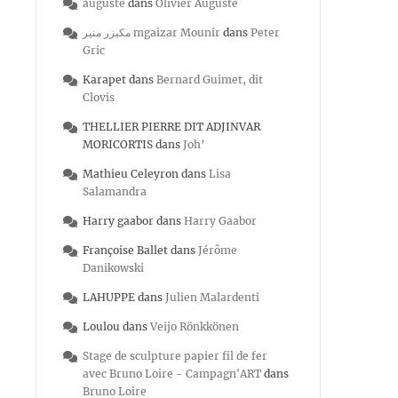
auguste
dans
Olivier Auguste
مكيزر منير mgaizar Mounir
dans
Peter
Gric
Karapet
dans
Bernard Guimet, dit
Clovis
THELLIER PIERRE DIT ADJINVAR
MORICORTIS
dans
Joh’
Mathieu Celeyron
dans
Lisa
Salamandra
Harry gaabor
dans
Harry Gaabor
Françoise Ballet
dans
Jérôme
Danikowski
LAHUPPE
dans
Julien Malardenti
Loulou
dans
Veijo Rönkkönen
Stage de sculpture papier fil de fer
avec Bruno Loire - Campagn'ART
dans
Bruno Loire