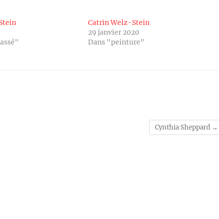
Stein
Catrin Welz-Stein
29 janvier 2020
lassé"
Dans "peinture"
Cynthia Sheppard
→