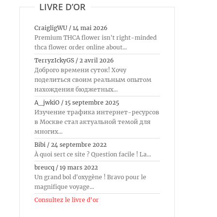
LIVRE D’OR
CraigligWU
/
14 mai 2026
Premium THCA flower isn't right-minded
thca flower order online about...
TerryzIckyGS
/
2 avril 2026
Доброго времени суток! Хочу
поделиться своим реальным опытом
нахождения бюджетных...
A_jwkiO
/
15 septembre 2025
Изучение трафика интернет-ресурсов
в Москве стал актуальной темой для
многих...
Bibi
/
24 septembre 2022
À quoi sert ce site ? Question facile ! La...
breucq
/
19 mars 2022
Un grand bol d'oxygène ! Bravo pour le
magnifique voyage...
Consultez le livre d’or