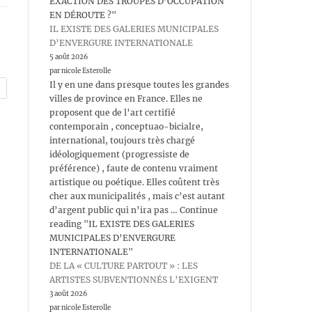
EXACTION DES TROUPES D’OCCUPATION
EN DÉROUTE ?"
IL EXISTE DES GALERIES MUNICIPALES
D’ENVERGURE INTERNATIONALE
5 août 2026
par nicole Esterolle
Il y en une dans presque toutes les grandes
villes de province en France. Elles ne
proposent que de l’art certifié
contemporain , conceptuao-bicialre,
international, toujours très chargé
idéologiquement (progressiste de
préférence) , faute de contenu vraiment
artistique ou poétique. Elles coûtent très
cher aux municipalités , mais c’est autant
d’argent public qui n’ira pas … Continue
reading "IL EXISTE DES GALERIES
MUNICIPALES D’ENVERGURE
INTERNATIONALE"
DE LA « CULTURE PARTOUT » : LES
ARTISTES SUBVENTIONNÉS L’EXIGENT
3 août 2026
par nicole Esterolle