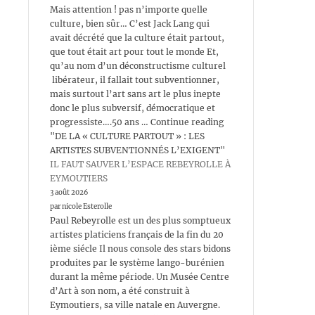
Mais attention ! pas n’importe quelle
culture, bien sûr… C’est Jack Lang qui
avait décrété que la culture était partout,
que tout était art pour tout le monde Et,
qu’au nom d’un déconstructisme culturel
libérateur, il fallait tout subventionner,
mais surtout l’art sans art le plus inepte
donc le plus subversif, démocratique et
progressiste….50 ans … Continue reading
"DE LA « CULTURE PARTOUT » : LES
ARTISTES SUBVENTIONNÉS L’EXIGENT"
IL FAUT SAUVER L’ESPACE REBEYROLLE À
EYMOUTIERS
3 août 2026
par nicole Esterolle
Paul Rebeyrolle est un des plus somptueux
artistes platiciens français de la fin du 20
ième siécle Il nous console des stars bidons
produites par le système lango-burénien
durant la même période. Un Musée Centre
d’Art à son nom, a été construit à
Eymoutiers, sa ville natale en Auvergne.