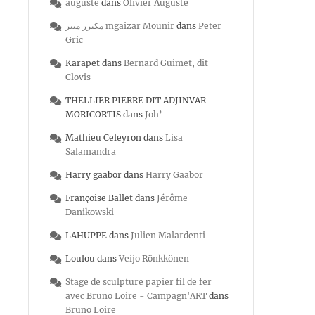
auguste
dans
Olivier Auguste
مكيزر منير mgaizar Mounir
dans
Peter
Gric
Karapet
dans
Bernard Guimet, dit
Clovis
THELLIER PIERRE DIT ADJINVAR
MORICORTIS
dans
Joh’
Mathieu Celeyron
dans
Lisa
Salamandra
Harry gaabor
dans
Harry Gaabor
Françoise Ballet
dans
Jérôme
Danikowski
LAHUPPE
dans
Julien Malardenti
Loulou
dans
Veijo Rönkkönen
Stage de sculpture papier fil de fer
avec Bruno Loire - Campagn'ART
dans
Bruno Loire