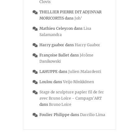
Clovis
THELLIER PIERRE DIT ADJINVAR
MORICORTIS
dans
Joh’
Mathieu Celeyron
dans
Lisa
Salamandra
Harry gaabor
dans
Harry Gaabor
Françoise Ballet
dans
Jérôme
Danikowski
LAHUPPE
dans
Julien Malardenti
Loulou
dans
Veijo Rönkkönen
Stage de sculpture papier fil de fer
avec Bruno Loire - Campagn'ART
dans
Bruno Loire
Foulier Philippe
dans
Darcilio Lima