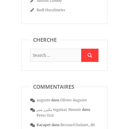
Salifou Lindou
Rudi Hurzlmeier
CHERCHE
COMMENTAIRES
auguste
dans
Olivier Auguste
مكيزر منير mgaizar Mounir
dans
Peter Gric
Karapet
dans
Bernard Guimet, dit