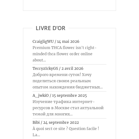
LIVRE D’OR
CraigligWU
/
14 mai 2026
Premium THCA flower isn't right-
minded thca flower order online
about...
TerryzIckyGS
/
2 avril 2026
Доброго времени суток! Хочу
поделиться своим реальным
опытом нахождения бюджетных...
A_jwkiO
/
15 septembre 2025
Изучение трафика интернет-
ресурсов в Москве стал актуальной
темой для многих...
Bibi
/
24 septembre 2022
À quoi sert ce site ? Question facile !
La...