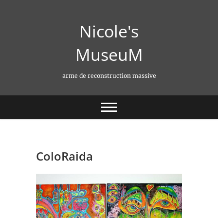
Skip
to
Nicole's
content
MuseuM
arme de reconstruction massive
ColoRaida