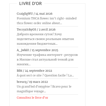
LIVRE D’OR
CraigligWU
/
14 mai 2026
Premium THCA flower isn't right-minded
thca flower order online about...
TerryzIckyGS
/
2 avril 2026
Доброго времени суток! Хочу
поделиться своим реальным опытом
нахождения бюджетных...
A_jwkiO
/
15 septembre 2025
Изучение трафика интернет-ресурсов
в Москве стал актуальной темой для
многих...
Bibi
/
24 septembre 2022
À quoi sert ce site ? Question facile ! La...
breucq
/
19 mars 2022
Un grand bol d'oxygène ! Bravo pour le
magnifique voyage...
Consultez le livre d’or