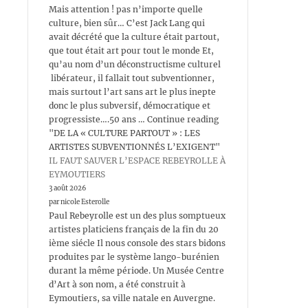
Mais attention ! pas n’importe quelle
culture, bien sûr… C’est Jack Lang qui
avait décrété que la culture était partout,
que tout était art pour tout le monde Et,
qu’au nom d’un déconstructisme culturel
libérateur, il fallait tout subventionner,
mais surtout l’art sans art le plus inepte
donc le plus subversif, démocratique et
progressiste….50 ans … Continue reading
"DE LA « CULTURE PARTOUT » : LES
ARTISTES SUBVENTIONNÉS L’EXIGENT"
IL FAUT SAUVER L’ESPACE REBEYROLLE À
EYMOUTIERS
3 août 2026
par nicole Esterolle
Paul Rebeyrolle est un des plus somptueux
artistes platiciens français de la fin du 20
ième siécle Il nous console des stars bidons
produites par le système lango-burénien
durant la même période. Un Musée Centre
d’Art à son nom, a été construit à
Eymoutiers, sa ville natale en Auvergne.