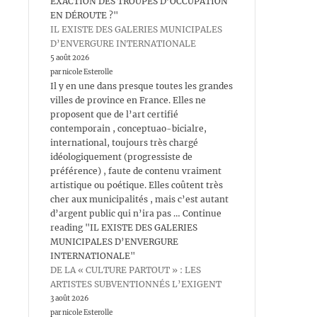
EXACTION DES TROUPES D’OCCUPATION
EN DÉROUTE ?"
IL EXISTE DES GALERIES MUNICIPALES
D’ENVERGURE INTERNATIONALE
5 août 2026
par nicole Esterolle
Il y en une dans presque toutes les grandes
villes de province en France. Elles ne
proposent que de l’art certifié
contemporain , conceptuao-bicialre,
international, toujours très chargé
idéologiquement (progressiste de
préférence) , faute de contenu vraiment
artistique ou poétique. Elles coûtent très
cher aux municipalités , mais c’est autant
d’argent public qui n’ira pas … Continue
reading "IL EXISTE DES GALERIES
MUNICIPALES D’ENVERGURE
INTERNATIONALE"
DE LA « CULTURE PARTOUT » : LES
ARTISTES SUBVENTIONNÉS L’EXIGENT
3 août 2026
par nicole Esterolle