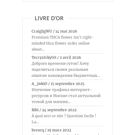
LIVRE D’OR
CraigligWU
/
14 mai 2026
Premium THCA flower isn't right-
minded thca flower order online
about...
TerryzIckyGS
/
2 avril 2026
Доброго времени суток! Хочу
поделиться своим реальным
опытом нахождения бюджетных...
A_jwkiO
/
15 septembre 2025
Изучение трафика интернет-
ресурсов в Москве стал актуальной
темой для многих...
Bibi
/
24 septembre 2022
À quoi sert ce site ? Question facile !
La...
breucq
/
19 mars 2022