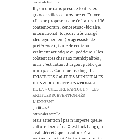
par nicole Esterolle
Il y en une dans presque toutes les
grandes villes de province en France.
Elles ne proposent que de l’art certifié
contemporain , conceptuao-bicialre,
international, toujours très chargé
idéologiquement (progressiste de
préférence) , faute de contenu
vraiment artistique ou poétique. Elles
coûtent très cher aux municipalités ,
mais c’est autant d’argent public qui
n’ira pas … Continue reading "IL
EXISTE DES GALERIES MUNICIPALES
D’ENVERGURE INTERNATIONALE"
DE LA « CULTURE PARTOUT » : LES
ARTISTES SUBVENTIONNÉS
L’EXIGENT
3 août 2026
par nicole Esterolle
Mais attention ! pas n’importe quelle
culture, bien sûr… C’est Jack Lang qui
avait décrété que la culture était
partout, que tout était art pour tout le