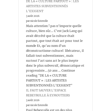
DE LA « CULTURE PARTOUT » : LES
ARTISTES SUBVENTIONNÉS
L’EXIGENT
3 août 2026
par nicole Esterolle
Mais attention ! pas n’importe quelle
culture, bien sûr… C’est Jack Lang qui
avait décrété que la culture était
partout, que tout était art pour tout le
monde Et, qu’au nom d’un
déconstructisme culturel libérateur, il
fallait tout subventionner, mais
surtout l’art sans art le plus inepte
donc le plus subversif, démocratique et
progressiste….50 ans … Continue
reading "DE LA « CULTURE
PARTOUT » : LES ARTISTES
SUBVENTIONNÉS L’EXIGENT"
IL FAUT SAUVER L’ESPACE
REBEYROLLE À EYMOUTIERS
3 août 2026
par nicole Esterolle
Paul Rebeyrolle est un des plus