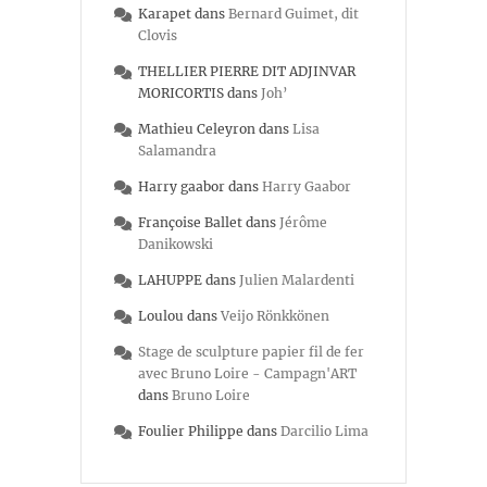
Karapet
dans
Bernard Guimet, dit
Clovis
THELLIER PIERRE DIT ADJINVAR
MORICORTIS
dans
Joh’
Mathieu Celeyron
dans
Lisa
Salamandra
Harry gaabor
dans
Harry Gaabor
Françoise Ballet
dans
Jérôme
Danikowski
LAHUPPE
dans
Julien Malardenti
Loulou
dans
Veijo Rönkkönen
Stage de sculpture papier fil de fer
avec Bruno Loire - Campagn'ART
dans
Bruno Loire
Foulier Philippe
dans
Darcilio Lima