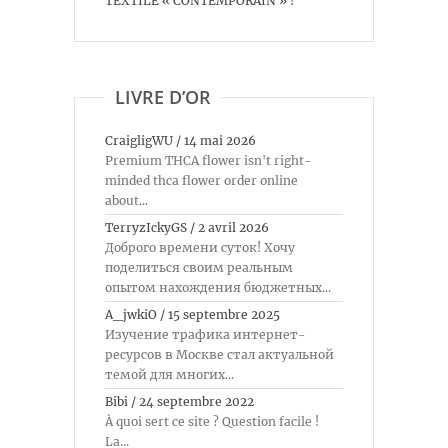
TEXTILE « CONTEMPORAIN » !"
LIVRE D’OR
CraigligWU
/
14 mai 2026
Premium THCA flower isn't right-
minded thca flower order online
about...
TerryzIckyGS
/
2 avril 2026
Доброго времени суток! Хочу
поделиться своим реальным
опытом нахождения бюджетных...
A_jwkiO
/
15 septembre 2025
Изучение трафика интернет-
ресурсов в Москве стал актуальной
темой для многих...
Bibi
/
24 septembre 2022
À quoi sert ce site ? Question facile !
La...