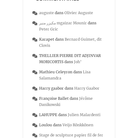
auguste
dans
Olivier Auguste
مكيزر منير mgaizar Mounir
dans
Peter Gric
Karapet
dans
Bernard Guimet, dit
Clovis
THELLIER PIERRE DIT ADJINVAR
MORICORTIS
dans
Joh’
Mathieu Celeyron
dans
Lisa
Salamandra
Harry gaabor
dans
Harry Gaabor
Françoise Ballet
dans
Jérôme
Danikowski
LAHUPPE
dans
Julien Malardenti
Loulou
dans
Veijo Rönkkönen
Stage de sculpture papier fil de fer