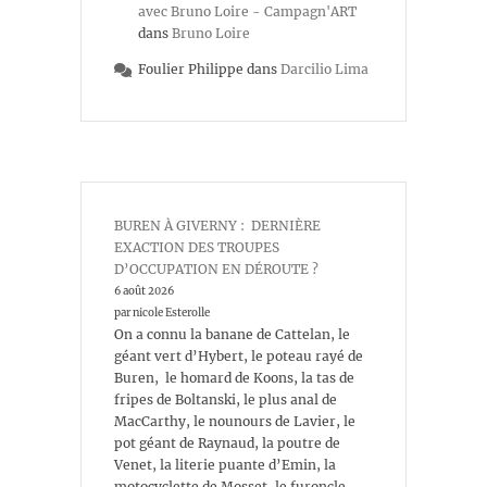
avec Bruno Loire - Campagn'ART
dans
Bruno Loire
Foulier Philippe
dans
Darcilio Lima
BUREN À GIVERNY : DERNIÈRE
EXACTION DES TROUPES
D’OCCUPATION EN DÉROUTE ?
6 août 2026
par nicole Esterolle
On a connu la banane de Cattelan, le
géant vert d’Hybert, le poteau rayé de
Buren, le homard de Koons, la tas de
fripes de Boltanski, le plus anal de
MacCarthy, le nounours de Lavier, le
pot géant de Raynaud, la poutre de
Venet, la literie puante d’Emin, la
motocyclette de Mosset, le furoncle