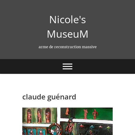
Skip
to
Nicole's
content
MuseuM
arme de reconstruction massive
claude guénard