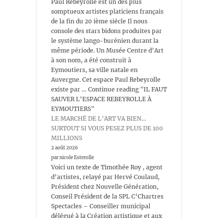
Paul Rebeyrolle est un des plus
somptueux artistes platiciens français
de la fin du 20 ième siécle Il nous
console des stars bidons produites par
le système lango-burénien durant la
même période. Un Musée Centre d’Art
à son nom, a été construit à
Eymoutiers, sa ville natale en
Auvergne. Cet espace Paul Rebeyrolle
existe par … Continue reading "IL FAUT
SAUVER L’ESPACE REBEYROLLE À
EYMOUTIERS"
LE MARCHÉ DE L’ART VA BIEN…
SURTOUT SI VOUS PESEZ PLUS DE 100
MILLIONS
2 août 2026
par nicole Esterolle
Voici un texte de Timothée Roy , agent
d’artistes, relayé par Hervé Coulaud,
Président chez Nouvelle Génération,
Conseil Président de la SPL C’Chartres
Spectacles – Conseiller municipal
délégué à la Création artistique et aux