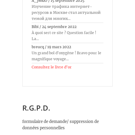
A_jwkiO
/
15 septembre 2025
Изучение трафика интернет-
ресурсов в Москве стал актуальной
темой для многих...
Bibi
/
24 septembre 2022
À quoi sert ce site ? Question facile !
La...
breucq
/
19 mars 2022
Un grand bol d'oxygène ! Bravo pour le
magnifique voyage...
Consultez le livre d’or
R.G.P.D.
formulaire de demande/ suppression de
données personnelles