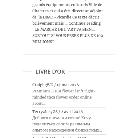
grands équipements culturels Ville de
Chartres et qui a été directeur adjoint
de la DRAC -Picardie Ce texte décrit
brièvement mais … Continue reading
"LE MARCHÉ DE L’ART VA BIEN…
SURTOUT SI VOUS PESEZ PLUS DE 100
MILLIONS"
LIVRE D’OR
CraigligWU
/
14 mai 2026
Premium THCA flower isn't right-
minded thca flower order online
about...
TerryzIckyGS
/
2 avril 2026
Доброго времени суток! Хочу
поделиться своим реальным
опытом нахождения бюджетных...