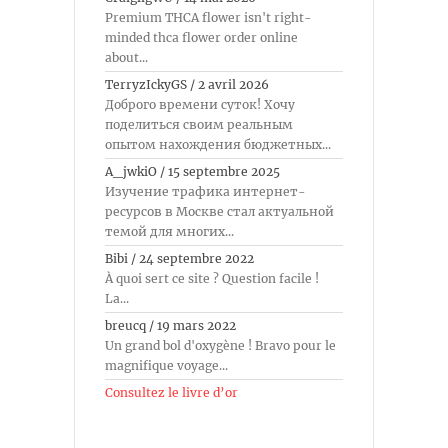
Premium THCA flower isn't right-
minded thca flower order online
about...
TerryzIckyGS
/
2 avril 2026
Доброго времени суток! Хочу
поделиться своим реальным
опытом нахождения бюджетных...
A_jwkiO
/
15 septembre 2025
Изучение трафика интернет-
ресурсов в Москве стал актуальной
темой для многих...
Bibi
/
24 septembre 2022
À quoi sert ce site ? Question facile !
La...
breucq
/
19 mars 2022
Un grand bol d'oxygène ! Bravo pour le
magnifique voyage...
Consultez le livre d’or