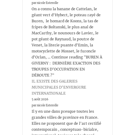
par nicole Esterolle
On a connu la banane de Cattelan, le
géant vert d’Hybert, le poteau rayé de
Buren, le homard de Koons, la tas de
fripes de Boltanski, le plus anal de
MacCarthy, le nounours de Lavier, le
pot géant de Raynaud, la poutre de
Venet, la literie puante d’Emin, la
motocyclette de Mosset, le furoncle
d’Orlan, … Continue reading "BUREN À
GIVERNY : DERNIÈRE EXACTION DES
TROUPES D’OCCUPATION EN
DÉROUTE ?"
IL EXISTE DES GALERIES
MUNICIPALES D’ENVERGURE
INTERNATIONALE
5 août 2026
par nicole Esterolle
Il y en une dans presque toutes les
grandes villes de province en France.
Elles ne proposent que de l’art certifié
contemporain , conceptuao-bicialre,