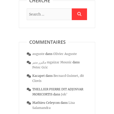
CHERCHE
COMMENTAIRES
auguste
dans
Olivier Auguste
مكيزر منير mgaizar Mounir
dans
Peter Gric
Karapet
dans
Bernard Guimet, dit
Clovis
THELLIER PIERRE DIT ADJINVAR
MORICORTIS
dans
Joh’
Mathieu Celeyron
dans
Lisa
Salamandra