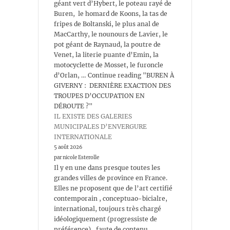
géant vert d’Hybert, le poteau rayé de
Buren, le homard de Koons, la tas de
fripes de Boltanski, le plus anal de
MacCarthy, le nounours de Lavier, le
pot géant de Raynaud, la poutre de
Venet, la literie puante d’Emin, la
motocyclette de Mosset, le furoncle
d’Orlan, … Continue reading "BUREN À
GIVERNY : DERNIÈRE EXACTION DES
TROUPES D’OCCUPATION EN
DÉROUTE ?"
IL EXISTE DES GALERIES
MUNICIPALES D’ENVERGURE
INTERNATIONALE
5 août 2026
par nicole Esterolle
Il y en une dans presque toutes les
grandes villes de province en France.
Elles ne proposent que de l’art certifié
contemporain , conceptuao-bicialre,
international, toujours très chargé
idéologiquement (progressiste de
préférence) , faute de contenu