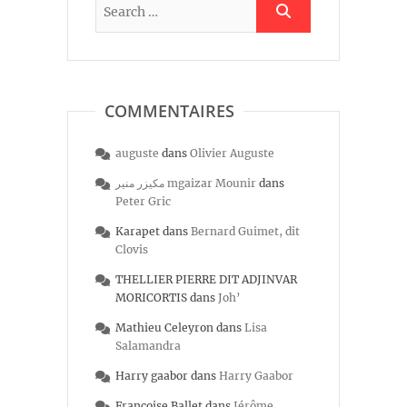
COMMENTAIRES
auguste
dans
Olivier Auguste
مكيزر منير mgaizar Mounir
dans
Peter Gric
Karapet
dans
Bernard Guimet, dit
Clovis
THELLIER PIERRE DIT ADJINVAR
MORICORTIS
dans
Joh’
Mathieu Celeyron
dans
Lisa
Salamandra
Harry gaabor
dans
Harry Gaabor
Françoise Ballet
dans
Jérôme