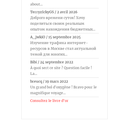
about...
TerryzIckyGS
/
2 avril 2026
Доброго времени суток! Хочу
поделиться своим реальным
опытом нахождения бюджетных...
A_jwkiO
/
15 septembre 2025
Изучение трафика интернет-
ресурсов в Москве стал актуальной
темой для многих...
Bibi
/
24 septembre 2022
À quoi sert ce site ? Question facile !
La...
breucq
/
19 mars 2022
Un grand bol d'oxygène ! Bravo pour le
magnifique voyage...
Consultez le livre d’or