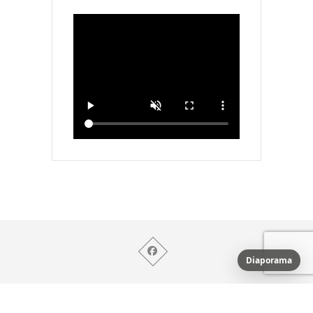
Diaporama
© 2026
Nicole's MuseuM
| Designed by:
Mouche à
Miel
| Powered by:
Damien MAIGNE