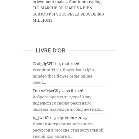
brièvement mais … Continue reading
"LE MARCHÉ DE L’ART VA BIEN…
SURTOUT SI VOUS PESEZ PLUS DE 100
MILLIONS"
LIVRE D’OR
CraigligWU
/
14 mai 2026
Premium THCA flower isn't right-
minded thca flower order online
about...
TerryzIckyGS
/
2 avril 2026
Доброго времени суток! Хочу
поделиться своим реальным
опытом нахождения бюджетных...
A_jwkiO
/
15 septembre 2025
Изучение трафика интернет-
ресурсов в Москве стал актуальной
темой для многих...