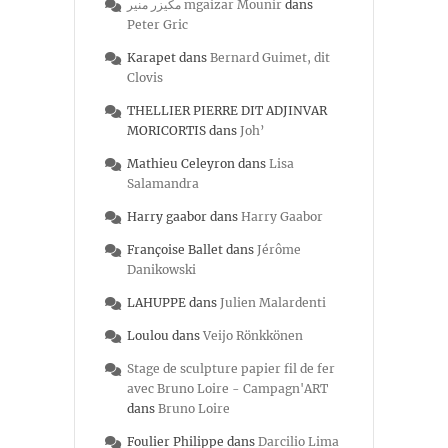
مكيزر منير mgaizar Mounir
dans
Peter Gric
Karapet
dans
Bernard Guimet, dit
Clovis
THELLIER PIERRE DIT ADJINVAR
MORICORTIS
dans
Joh’
Mathieu Celeyron
dans
Lisa
Salamandra
Harry gaabor
dans
Harry Gaabor
Françoise Ballet
dans
Jérôme
Danikowski
LAHUPPE
dans
Julien Malardenti
Loulou
dans
Veijo Rönkkönen
Stage de sculpture papier fil de fer
avec Bruno Loire - Campagn'ART
dans
Bruno Loire
Foulier Philippe
dans
Darcilio Lima