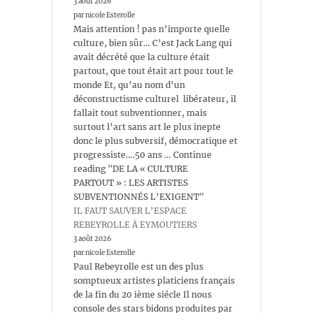
3 août 2026
par nicole Esterolle
Mais attention ! pas n’importe quelle
culture, bien sûr… C’est Jack Lang qui
avait décrété que la culture était
partout, que tout était art pour tout le
monde Et, qu’au nom d’un
déconstructisme culturel libérateur, il
fallait tout subventionner, mais
surtout l’art sans art le plus inepte
donc le plus subversif, démocratique et
progressiste….50 ans … Continue
reading "DE LA « CULTURE
PARTOUT » : LES ARTISTES
SUBVENTIONNÉS L’EXIGENT"
IL FAUT SAUVER L’ESPACE
REBEYROLLE À EYMOUTIERS
3 août 2026
par nicole Esterolle
Paul Rebeyrolle est un des plus
somptueux artistes platiciens français
de la fin du 20 ième siécle Il nous
console des stars bidons produites par