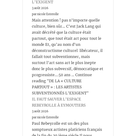
L’EXIGENT
3 août 2026
par nicole Esterolle
Mais attention ! pas n’importe quelle
culture, bien sûr… C’est Jack Lang qui
avait décrété que la culture était
partout, que tout était art pour tout le
monde Et, qu’au nom d’un
déconstructisme culturel libérateur, il
fallait tout subventionner, mais
surtout l’art sans art le plus inepte
donc le plus subversif, démocratique et
progressiste….50 ans … Continue
reading "DE LA « CULTURE
PARTOUT » : LES ARTISTES
SUBVENTIONNÉS L’EXIGENT"
IL FAUT SAUVER L’ESPACE
REBEYROLLE À EYMOUTIERS
3 août 2026
par nicole Esterolle
Paul Rebeyrolle est un des plus
somptueux artistes platiciens français
de la fin du 20 ième siécle Il nous