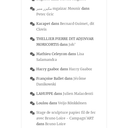
مكيزر منير mgaizar Mounir
dans
Peter Gric
Karapet
dans
Bernard Guimet, dit
Clovis
THELLIER PIERRE DIT ADJINVAR
MORICORTIS
dans
Joh’
Mathieu Celeyron
dans
Lisa
Salamandra
Harry gaabor
dans
Harry Gaabor
Françoise Ballet
dans
Jérôme
Danikowski
LAHUPPE
dans
Julien Malardenti
Loulou
dans
Veijo Rönkkönen
Stage de sculpture papier fil de fer
avec Bruno Loire - Campagn'ART
dans
Bruno Loire