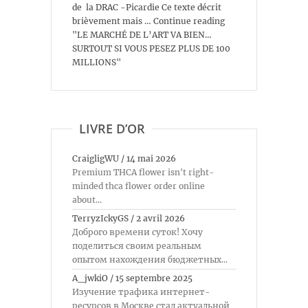
de la DRAC -Picardie Ce texte décrit
brièvement mais … Continue reading
"LE MARCHÉ DE L’ART VA BIEN…
SURTOUT SI VOUS PESEZ PLUS DE 100
MILLIONS"
LIVRE D’OR
CraigligWU
/
14 mai 2026
Premium THCA flower isn't right-
minded thca flower order online
about...
TerryzIckyGS
/
2 avril 2026
Доброго времени суток! Хочу
поделиться своим реальным
опытом нахождения бюджетных...
A_jwkiO
/
15 septembre 2025
Изучение трафика интернет-
ресурсов в Москве стал актуальной