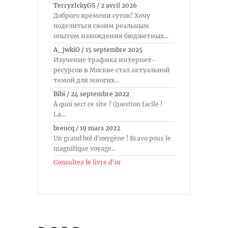
TerryzIckyGS
/
2 avril 2026
Доброго времени суток! Хочу
поделиться своим реальным
опытом нахождения бюджетных...
A_jwkiO
/
15 septembre 2025
Изучение трафика интернет-
ресурсов в Москве стал актуальной
темой для многих...
Bibi
/
24 septembre 2022
À quoi sert ce site ? Question facile !
La...
breucq
/
19 mars 2022
Un grand bol d'oxygène ! Bravo pour le
magnifique voyage...
Consultez le livre d’or