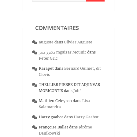
COMMENTAIRES
auguste
dans
Olivier Auguste
مكيزر منير mgaizar Mounir
dans
Peter Gric
Karapet
dans
Bernard Guimet, dit
Clovis
THELLIER PIERRE DIT ADJINVAR
MORICORTIS
dans
Joh’
Mathieu Celeyron
dans
Lisa
Salamandra
Harry gaabor
dans
Harry Gaabor
Françoise Ballet
dans
Jérôme
Danikowski