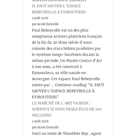
IL FAUT SAUVER L’ESPACE
REBEYROLLE À EYMOUTIERS
3 août 2026
par nicole Esterolle
Paul Rebeyrolle est un des plus
somptueux artistes platiciens français
de la fin du 20 ième siécle Il nous
console des stars bidons produites par
le système lango-burénien durant la
même période. Un Musée Centre d’Art
à son nom, a été construit à
Eymoutiers, sa ville natale en
Auvergne. Cet espace Paul Rebeyrolle
existe par … Continue reading "IL FAUT
SAUVER L’ESPACE REBEYROLLE À
EYMOUTIERS"
LE MARCHÉ DE L’ART VA BIEN…
SURTOUT SI VOUS PESEZ PLUS DE 100
MILLIONS
2 août 2026
par nicole Esterolle
Voici un texte de Timothée Roy , agent