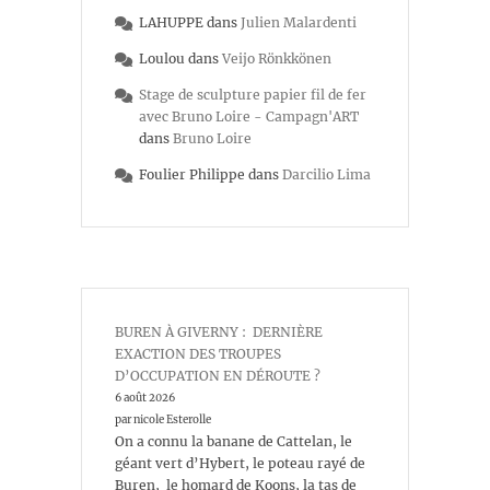
LAHUPPE
dans
Julien Malardenti
Loulou
dans
Veijo Rönkkönen
Stage de sculpture papier fil de fer
avec Bruno Loire - Campagn'ART
dans
Bruno Loire
Foulier Philippe
dans
Darcilio Lima
BUREN À GIVERNY : DERNIÈRE
EXACTION DES TROUPES
D’OCCUPATION EN DÉROUTE ?
6 août 2026
par nicole Esterolle
On a connu la banane de Cattelan, le
géant vert d’Hybert, le poteau rayé de
Buren, le homard de Koons, la tas de