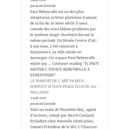
3 août 2026
par nicole Esterolle
Paul Rebeyrolle est un des plus
somptueux artistes platiciens français
de la fin du 20 ième siécle Il nous
console des stars bidons produites par
le système lango-burénien durant la
même période. Un Musée Centre d’Art
à son nom, a été construit à
Eymoutiers, sa ville natale en
Auvergne. Cet espace Paul Rebeyrolle
existe par … Continue reading "IL FAUT
SAUVER L’ESPACE REBEYROLLE À
EYMOUTIERS"
LE MARCHÉ DE L’ART VA BIEN…
SURTOUT SI VOUS PESEZ PLUS DE 100
MILLIONS
2 août 2026
par nicole Esterolle
Voici un texte de Timothée Roy , agent
d’artistes, relayé par Hervé Coulaud,
Président chez Nouvelle Génération,
Conseil Président de la SPL C’Chartres