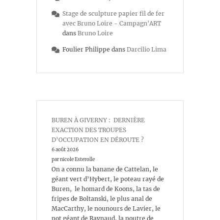
Stage de sculpture papier fil de fer
avec Bruno Loire - Campagn'ART
dans
Bruno Loire
Foulier Philippe
dans
Darcilio Lima
BUREN À GIVERNY : DERNIÈRE
EXACTION DES TROUPES
D’OCCUPATION EN DÉROUTE ?
6 août 2026
par nicole Esterolle
On a connu la banane de Cattelan, le
géant vert d’Hybert, le poteau rayé de
Buren, le homard de Koons, la tas de
fripes de Boltanski, le plus anal de
MacCarthy, le nounours de Lavier, le
pot géant de Raynaud, la poutre de