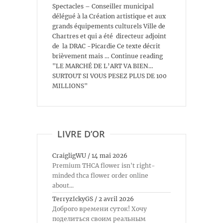
Spectacles – Conseiller municipal
délégué à la Création artistique et aux
grands équipements culturels Ville de
Chartres et qui a été directeur adjoint
de la DRAC -Picardie Ce texte décrit
brièvement mais … Continue reading
"LE MARCHÉ DE L’ART VA BIEN…
SURTOUT SI VOUS PESEZ PLUS DE 100
MILLIONS"
LIVRE D’OR
CraigligWU
/
14 mai 2026
Premium THCA flower isn't right-
minded thca flower order online
about...
TerryzIckyGS
/
2 avril 2026
Доброго времени суток! Хочу
поделиться своим реальным