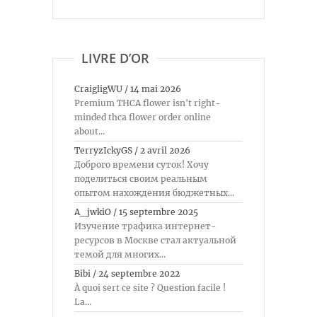
LIVRE D’OR
CraigligWU
/
14 mai 2026
Premium THCA flower isn't right-
minded thca flower order online
about...
TerryzIckyGS
/
2 avril 2026
Доброго времени суток! Хочу
поделиться своим реальным
опытом нахождения бюджетных...
A_jwkiO
/
15 septembre 2025
Изучение трафика интернет-
ресурсов в Москве стал актуальной
темой для многих...
Bibi
/
24 septembre 2022
À quoi sert ce site ? Question facile !
La...