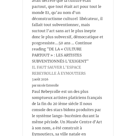
avait décrété que la culture était
partout, que tout était art pour tout le
monde Et, qu’au nom d’un
déconstructisme culturel libérateur, il
fallait tout subventionner, mais
surtout l’art sans art le plus inepte
donc le plus subversif, démocratique et
progressiste….50 ans … Continue
reading "DE LA « CULTURE
PARTOUT » : LES ARTISTES
SUBVENTIONNÉS L’EXIGENT"
IL FAUT SAUVER L’ESPACE
REBEYROLLE À EYMOUTIERS
3 août 2026
par nicole Esterolle
Paul Rebeyrolle est un des plus
somptueux artistes platiciens français
de la fin du 20 ième siécle Il nous
console des stars bidons produites par
le système lango-burénien durant la
même période. Un Musée Centre d’Art
à son nom, a été construit à
Eymoutiers, sa ville natale en