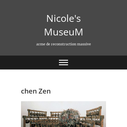
Skip
to
Nicole's
content
MuseuM
arme de reconstruction massive
chen Zen