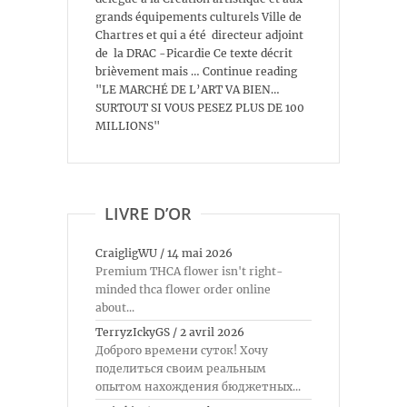
grands équipements culturels Ville de
Chartres et qui a été directeur adjoint
de la DRAC -Picardie Ce texte décrit
brièvement mais … Continue reading
"LE MARCHÉ DE L’ART VA BIEN…
SURTOUT SI VOUS PESEZ PLUS DE 100
MILLIONS"
LIVRE D’OR
CraigligWU
/
14 mai 2026
Premium THCA flower isn't right-
minded thca flower order online
about...
TerryzIckyGS
/
2 avril 2026
Доброго времени суток! Хочу
поделиться своим реальным
опытом нахождения бюджетных...