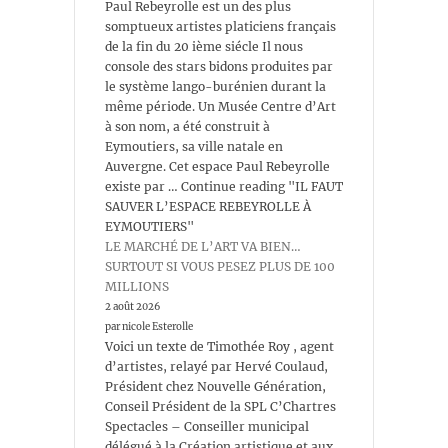
Paul Rebeyrolle est un des plus
somptueux artistes platiciens français
de la fin du 20 ième siécle Il nous
console des stars bidons produites par
le système lango-burénien durant la
même période. Un Musée Centre d’Art
à son nom, a été construit à
Eymoutiers, sa ville natale en
Auvergne. Cet espace Paul Rebeyrolle
existe par … Continue reading "IL FAUT
SAUVER L’ESPACE REBEYROLLE À
EYMOUTIERS"
LE MARCHÉ DE L’ART VA BIEN…
SURTOUT SI VOUS PESEZ PLUS DE 100
MILLIONS
2 août 2026
par nicole Esterolle
Voici un texte de Timothée Roy , agent
d’artistes, relayé par Hervé Coulaud,
Président chez Nouvelle Génération,
Conseil Président de la SPL C’Chartres
Spectacles – Conseiller municipal
délégué à la Création artistique et aux