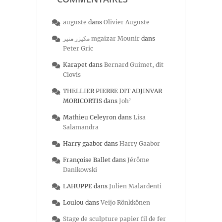
auguste
dans
Olivier Auguste
مكيزر منير mgaizar Mounir
dans
Peter Gric
Karapet
dans
Bernard Guimet, dit
Clovis
THELLIER PIERRE DIT ADJINVAR
MORICORTIS
dans
Joh’
Mathieu Celeyron
dans
Lisa
Salamandra
Harry gaabor
dans
Harry Gaabor
Françoise Ballet
dans
Jérôme
Danikowski
LAHUPPE
dans
Julien Malardenti
Loulou
dans
Veijo Rönkkönen
Stage de sculpture papier fil de fer