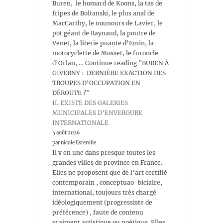
Buren, le homard de Koons, la tas de
fripes de Boltanski, le plus anal de
MacCarthy, le nounours de Lavier, le
pot géant de Raynaud, la poutre de
Venet, la literie puante d’Emin, la
motocyclette de Mosset, le furoncle
d’Orlan, … Continue reading "BUREN À
GIVERNY : DERNIÈRE EXACTION DES
TROUPES D’OCCUPATION EN
DÉROUTE ?"
IL EXISTE DES GALERIES
MUNICIPALES D’ENVERGURE
INTERNATIONALE
5 août 2026
par nicole Esterolle
Il y en une dans presque toutes les
grandes villes de province en France.
Elles ne proposent que de l’art certifié
contemporain , conceptuao-bicialre,
international, toujours très chargé
idéologiquement (progressiste de
préférence) , faute de contenu
vraiment artistique ou poétique. Elles