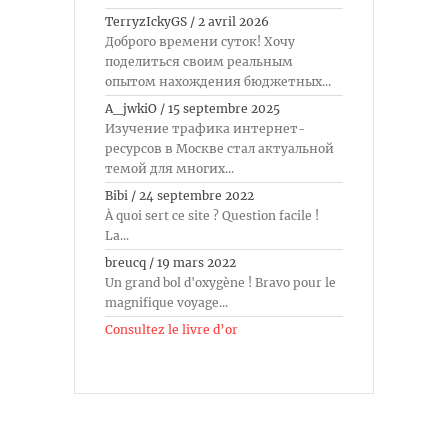
TerryzIckyGS
/
2 avril 2026
Доброго времени суток! Хочу
поделиться своим реальным
опытом нахождения бюджетных...
A_jwkiO
/
15 septembre 2025
Изучение трафика интернет-
ресурсов в Москве стал актуальной
темой для многих...
Bibi
/
24 septembre 2022
À quoi sert ce site ? Question facile !
La...
breucq
/
19 mars 2022
Un grand bol d'oxygène ! Bravo pour le
magnifique voyage...
Consultez le livre d’or