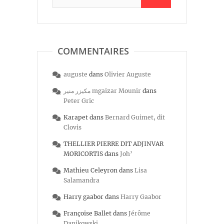
COMMENTAIRES
auguste
dans
Olivier Auguste
مكيزر منير mgaizar Mounir
dans
Peter Gric
Karapet
dans
Bernard Guimet, dit
Clovis
THELLIER PIERRE DIT ADJINVAR
MORICORTIS
dans
Joh’
Mathieu Celeyron
dans
Lisa
Salamandra
Harry gaabor
dans
Harry Gaabor
Françoise Ballet
dans
Jérôme
Danikowski