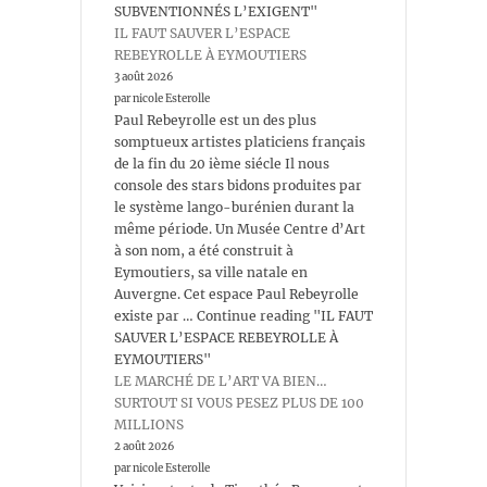
SUBVENTIONNÉS L’EXIGENT"
IL FAUT SAUVER L’ESPACE
REBEYROLLE À EYMOUTIERS
3 août 2026
par nicole Esterolle
Paul Rebeyrolle est un des plus
somptueux artistes platiciens français
de la fin du 20 ième siécle Il nous
console des stars bidons produites par
le système lango-burénien durant la
même période. Un Musée Centre d’Art
à son nom, a été construit à
Eymoutiers, sa ville natale en
Auvergne. Cet espace Paul Rebeyrolle
existe par … Continue reading "IL FAUT
SAUVER L’ESPACE REBEYROLLE À
EYMOUTIERS"
LE MARCHÉ DE L’ART VA BIEN…
SURTOUT SI VOUS PESEZ PLUS DE 100
MILLIONS
2 août 2026
par nicole Esterolle