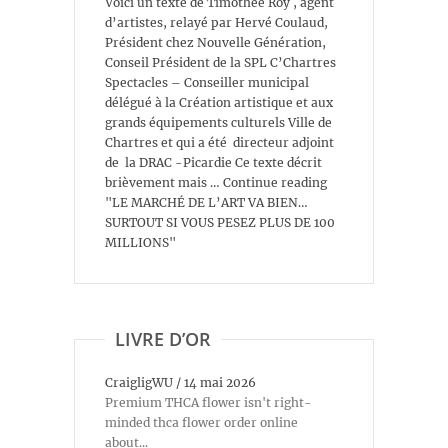
Voici un texte de Timothée Roy , agent
d’artistes, relayé par Hervé Coulaud,
Président chez Nouvelle Génération,
Conseil Président de la SPL C’Chartres
Spectacles – Conseiller municipal
délégué à la Création artistique et aux
grands équipements culturels Ville de
Chartres et qui a été directeur adjoint
de la DRAC -Picardie Ce texte décrit
brièvement mais … Continue reading
"LE MARCHÉ DE L’ART VA BIEN…
SURTOUT SI VOUS PESEZ PLUS DE 100
MILLIONS"
LIVRE D’OR
CraigligWU
/
14 mai 2026
Premium THCA flower isn't right-
minded thca flower order online
about...